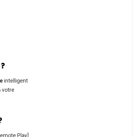
 ?
e
intelligent
à
votre
?
Remote Play]