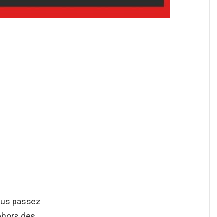
ous passez
ehors des