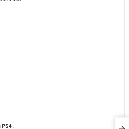
Com
e
PS4
.