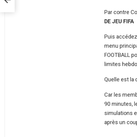
Par contre C
DE JEU FIFA
Puis accéde
menu principa
FOOTBALL po
limites hebd
Quelle est la
Car les membr
90 minutes, l
simulations 
après un cou