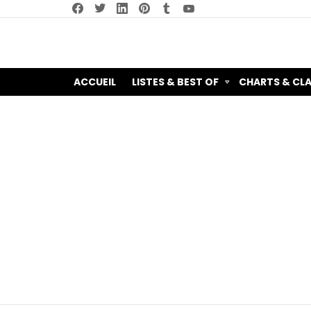
facebook
twitter
linkedin
pinterest
tumblr
youtube
ACCUEIL
LISTES & BEST OF
CHARTS & CL