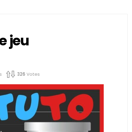
e jeu
s
326
Votes