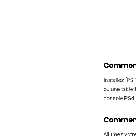
Comment 
Installez [PS
ou une tablet
console
PS4
.
Comment 
Allumez votr