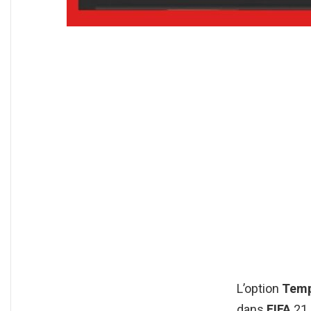
L’option
Temp
dans
FIFA
21