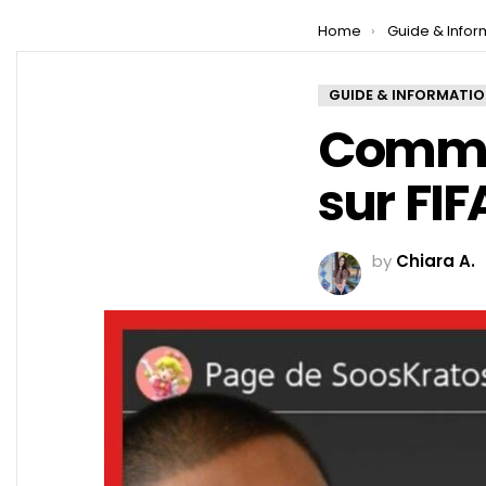
You are here:
Home
Guide & Infor
GUIDE & INFORMATI
Commen
sur FIF
by
Chiara A.