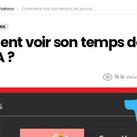
mations
Comment voir son temps de jeu sur FIFA ?
ONS
t voir son temps d
A ?
19.1k
View