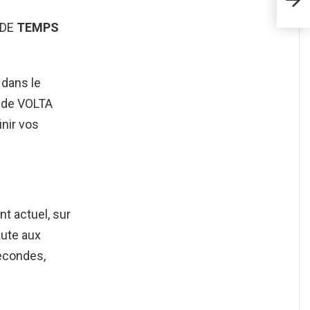
l’or
 DE
TEMPS
 dans le
» de VOLTA
inir vos
t actuel, sur
aute aux
econdes,