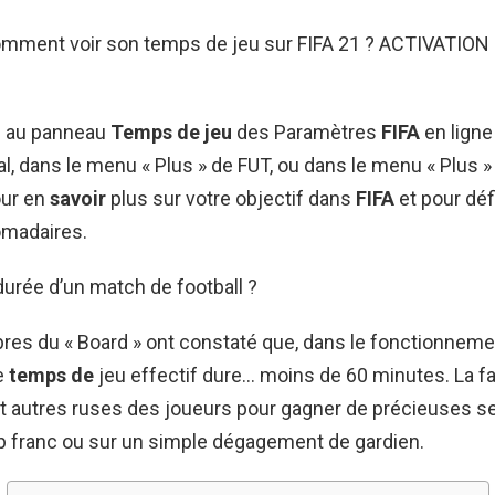
omment voir son temps de jeu sur FIFA 21 ? ACTIVATION
z au panneau
Temps de jeu
des Paramètres
FIFA
en ligne
l, dans le menu « Plus » de FUT, ou dans le menu « Plus 
ur en
savoir
plus sur votre objectif dans
FIFA
et pour déf
omadaires.
 durée d’un match de football ?
es du « Board » ont constaté que, dans le fonctionnemen
e
temps de
jeu effectif dure… moins de 60 minutes. La f
et autres ruses des joueurs pour gagner de précieuses s
p franc ou sur un simple dégagement de gardien.