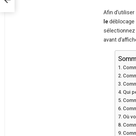
Afin d’utilis
le
déblocage p
sélectionnez
avant d’affic
Somm
Comme
Comme
Comme
Qui p
Comm
Comme
Où vo
Comme
Comme