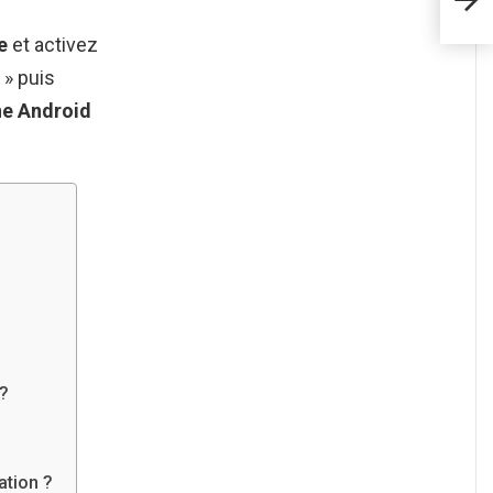
phot
e
et activez
 » puis
ne Android
 ?
tion ?