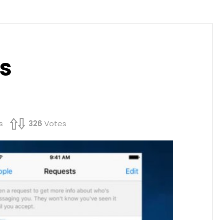
s
s
326
Votes