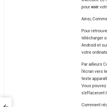
pour
voir
vot
Ainsi, Comme
Pour retrouv
télécharger su
Android et su
votre ordinat
Par ailleurs 
l’écran vers 
texte apparaî
Vous pouvez 
s’effaceront 
tuit
Comment réc