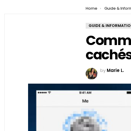
You are here:
Home
Guide & Infor
GUIDE & INFORMATI
Commen
cachés
by
Marie L.