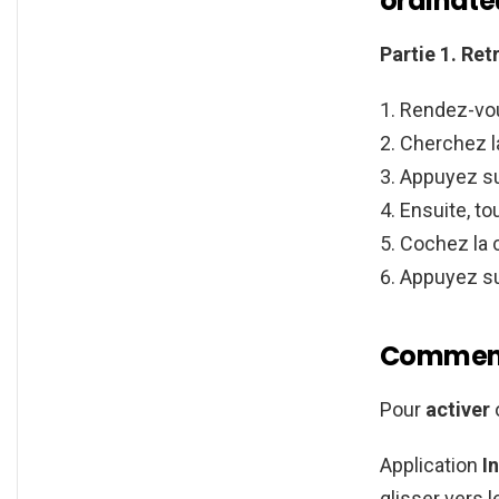
ordinate
Partie 1.
Ret
Rendez-vou
Cherchez l
Appuyez s
Ensuite, t
Cochez la c
Appuyez su
Comment 
Pour
activer
Application
I
glisser vers 