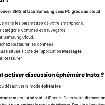
ur ?
rouver
SMS
effacé Samsung
sans
PC grâce au cloud
s dans les paramètres de votre smartphone.
a catégorie Comptes et sauvegarde.
ur Samsung Cloud.
ouchez Restaurer les données.
ase située à côté de l’application
Messages
.
r Restaurer.
activer discussion éphémère Insta ?
ou désactiver le mode
éphémère
:
nstagram
pour
Android
et iPhone : Dans votre
discussio
le haut pour
activer
le mode
éphémère
. Pour le désactive