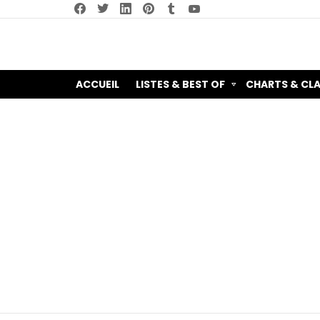
facebook
twitter
linkedin
pinterest
tumblr
youtube
ACCUEIL
LISTES & BEST OF
CHARTS & CL