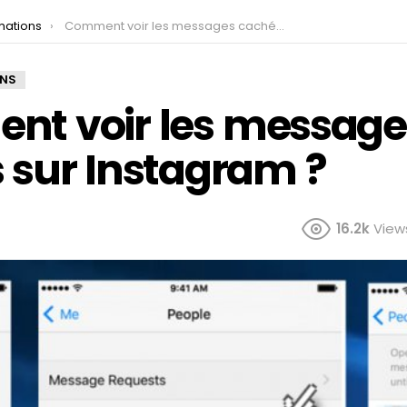
mations
Comment voir les messages cachés sur Instagram ?
ONS
t voir les message
 sur Instagram ?
16.2k
View