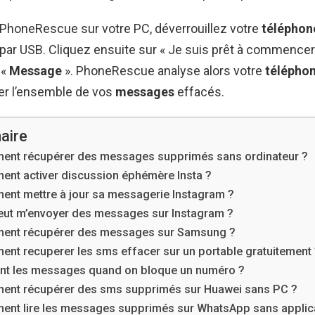
er PhoneRescue sur votre PC, déverrouillez votre
téléphon
ar USB. Cliquez ensuite sur « Je suis prêt à commencer
 «
Message
». PhoneRescue analyse alors votre
télépho
her l’ensemble de vos
messages
effacés.
aire
nt récupérer des messages supprimés sans ordinateur ?
nt activer discussion éphémère Insta ?
nt mettre à jour sa messagerie Instagram ?
eut m’envoyer des messages sur Instagram ?
ent récupérer des messages sur Samsung ?
nt recuperer les sms effacer sur un portable gratuitement
nt les messages quand on bloque un numéro ?
nt récupérer des sms supprimés sur Huawei sans PC ?
nt lire les messages supprimés sur WhatsApp sans applica