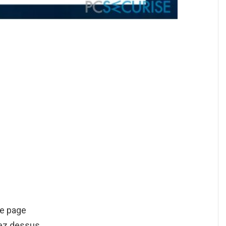
re page
ez dessus