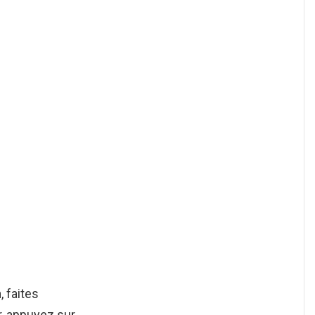
n
, faites
r, appuyez sur