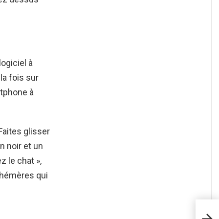
ogiciel à
la fois sur
rtphone à
aites glisser
n noir et un
 le chat »,
phémères qui
Comm