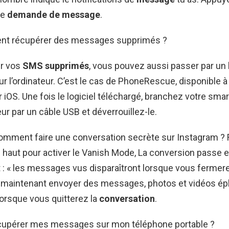
re
demande de message
.
nt récupérer des messages supprimés ?
er vos
SMS supprimés
, vous pouvez aussi passer par un l
r l’ordinateur. C’est le cas de PhoneRescue, disponible à 
r iOS. Une fois le logiciel téléchargé, branchez votre sma
eur par un câble USB et déverrouillez-le.
Comment faire une conversation secrète sur Instagram ? F
le haut pour activer le Vanish Mode, La conversion passe e
t : « les messages vus disparaîtront lorsque vous fermerez
maintenant envoyer des messages, photos et vidéos é
lorsque vous quitterez la
conversation
.
upérer mes messages sur mon téléphone portable ?