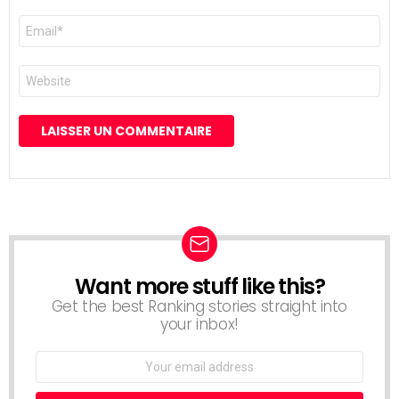
E-
mail
*
Site
web
Want more stuff like this?
NEWSLETTER
Get the best Ranking stories straight into
your inbox!
Email
address: