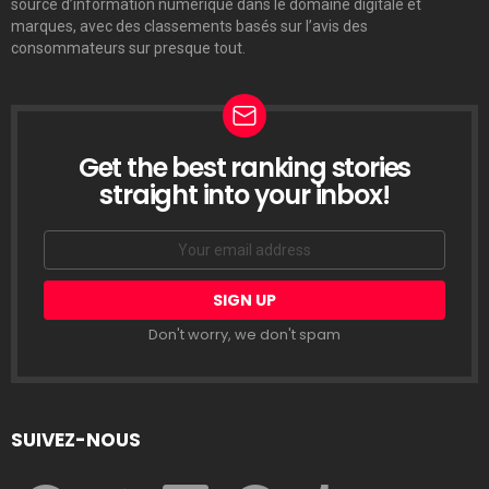
source d’information numérique dans le domaine digitale et
marques, avec des classements basés sur l’avis des
consommateurs sur presque tout.
Get the best ranking stories
LETTRE
D’INFORMATION
straight into your inbox!
Email
address:
Don't worry, we don't spam
SUIVEZ-NOUS
facebook
twitter
linkedin
pinterest
tumblr
youtube