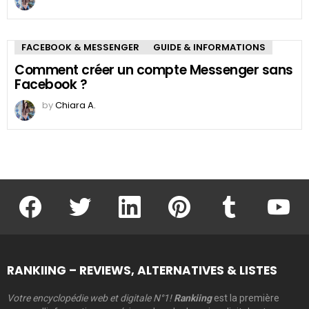
FACEBOOK & MESSENGER
GUIDE & INFORMATIONS
Comment créer un compte Messenger sans
Facebook ?
by
Chiara A.
facebook
twitter
linkedin
pinterest
tumblr
youtu
RANKIING – REVIEWS, ALTERNATIVES & LISTES
Votre encyclopédie web et digitale N°1!
Rankiing
est la première