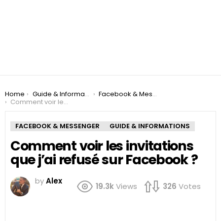
You are here:
Home
Guide & Informations
Facebook & Messenger
Comment voir les invitations que j’ai refusé sur Facebook ?
FACEBOOK & MESSENGER
GUIDE & INFORMATIONS
Comment voir les invitations
que j’ai refusé sur Facebook ?
by
Alex
19.3k
Views
326
Votes