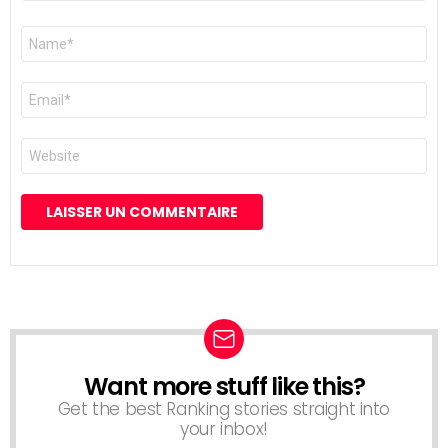
Nom
*
E-
mail
*
Site
web
Want more stuff like this?
NEWSLETTER
Get the best Ranking stories straight into
your inbox!