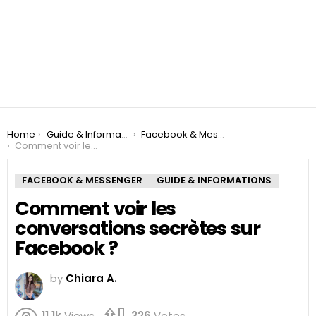
You are here:
Home
Guide & Informations
Facebook & Messenger
Comment voir les conversations secrètes sur Facebook ?
FACEBOOK & MESSENGER
GUIDE & INFORMATIONS
Comment voir les
conversations secrètes sur
Facebook ?
by
Chiara A.
11.1k
Views
326
Votes