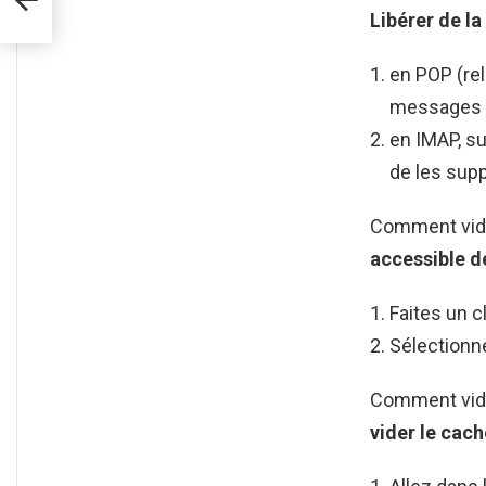
Libérer de l
en POP (rel
messages s
en IMAP, su
de les sup
Comment vide
accessible d
Faites un cl
Sélection
Comment vide
vider le cac