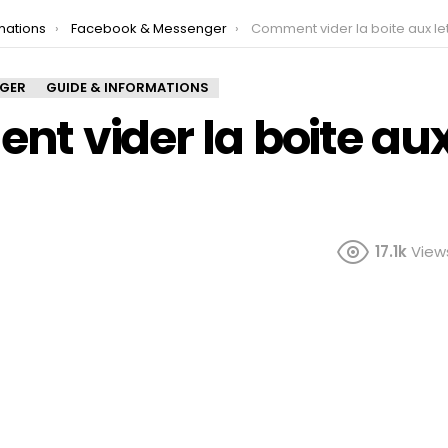
mations
Facebook & Messenger
Comment vider la boite aux let
NGER
GUIDE & INFORMATIONS
t vider la boite aux 
17.1k
View