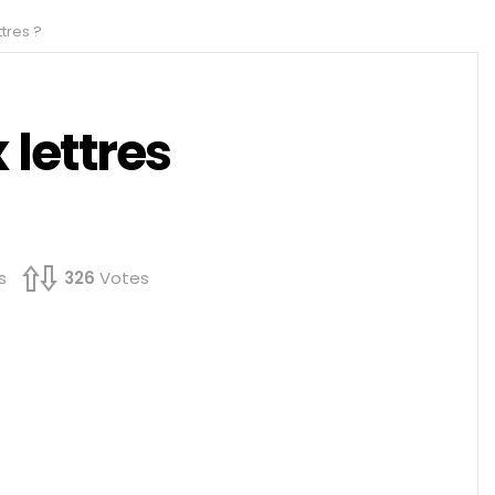
tres ?
lettres
s
326
Votes