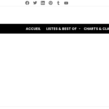
facebook
twitter
linkedin
pinterest
tumblr
youtube
ACCUEIL
LISTES & BEST OF
CHARTS & CL