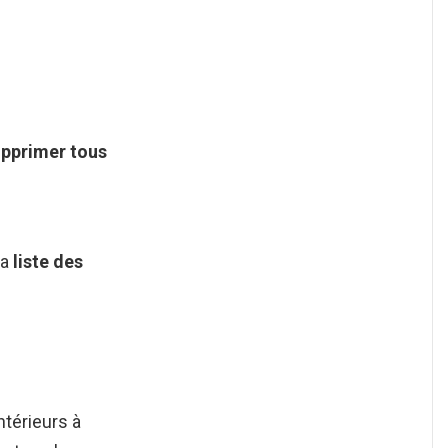
pprimer tous
la
liste des
térieurs à