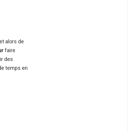
t alors de
ur
faire
ir des
 de temps en