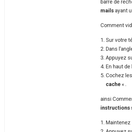
barre de rech
mails
ayant u
Comment vide
Sur votre t
Dans l’angl
Appuyez su
En haut de 
Cochez les 
cache
« .
ainsi Commen
instructions 
Maintenez 
Appuyez su