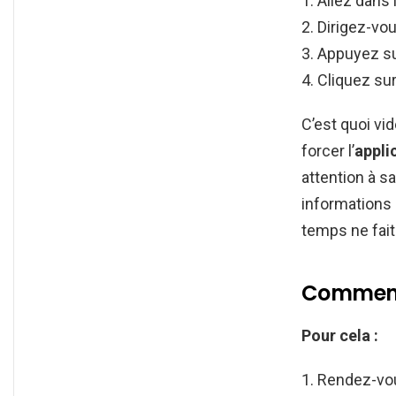
Allez dans 
Dirigez-vou
Appuyez s
Cliquez su
C’est quoi vi
forcer l’
appli
attention à sa
informations
temps ne fait
Comment 
Pour cela :
Rendez-vou