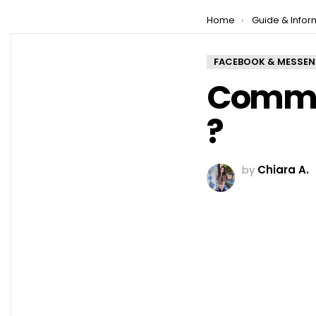
You are here:
Home
Guide & Infor
FACEBOOK & MESSE
Commen
?
by
Chiara A.