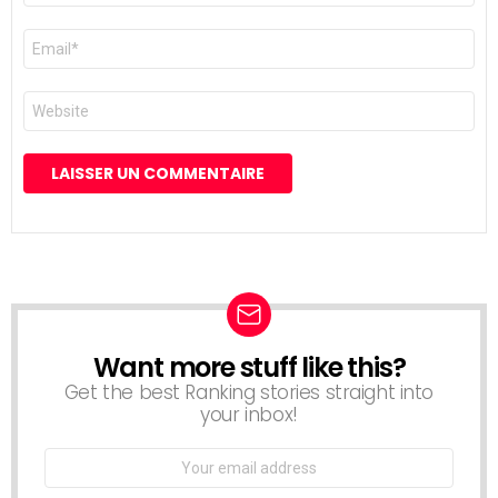
E-
mail
*
Site
web
Want more stuff like this?
NEWSLETTER
Get the best Ranking stories straight into
your inbox!
Email
address: