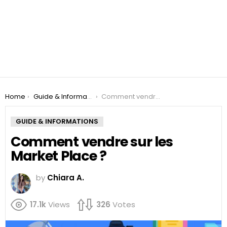
You are here:
Home
Guide & Informations
Comment vendre sur les Market Place ?
GUIDE & INFORMATIONS
Comment vendre sur les
Market Place ?
by
Chiara A.
17.1k
Views
326
Votes