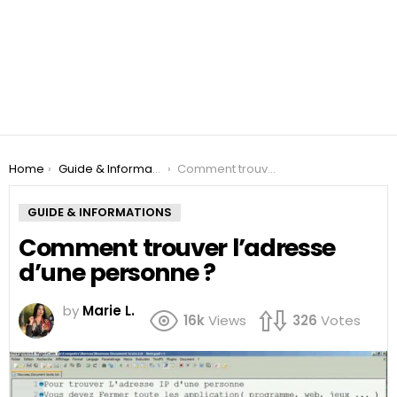
You are here:
Home
Guide & Informations
Comment trouver l’adresse d’une personne ?
GUIDE & INFORMATIONS
Comment trouver l’adresse
d’une personne ?
by
Marie L.
16k
Views
326
Votes