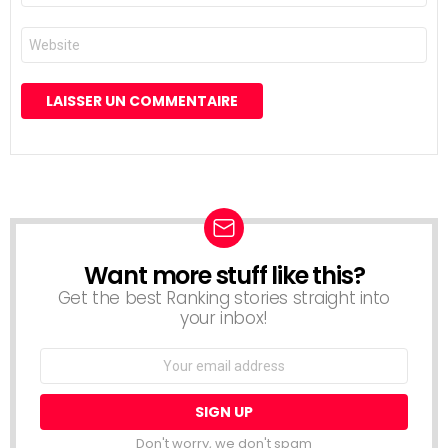
*
Site
web
Want more stuff like this?
NEWSLETTER
Get the best Ranking stories straight into
your inbox!
Email
address:
Don't worry, we don't spam