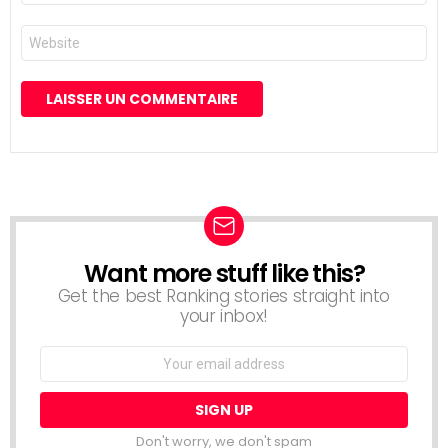
*
Site
web
Want more stuff like this?
NEWSLETTER
Get the best Ranking stories straight into
your inbox!
Email
address:
Don't worry, we don't spam