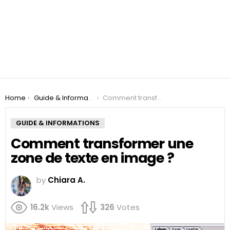
You are here:
Home
Guide & Informations
Comment transformer une zone de texte en image ?
GUIDE & INFORMATIONS
Comment transformer une
zone de texte en image ?
by
Chiara A.
16.2k
Views
326
Votes