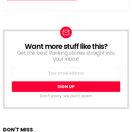
Want more stuff like this?
NEWSLETTER
Get the best Ranking stories straight into
your inbox!
Email
address:
Don't worry, we don't spam
DON'T MISS