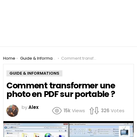
You are here:
Home
Guide & Informations
Comment transformer une photo en PDF sur portable ?
GUIDE & INFORMATIONS
Comment transformer une
photo en PDF sur portable ?
by
Alex
15k
Views
326
Votes