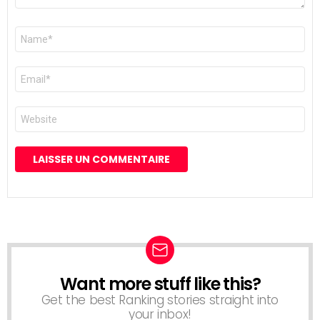
Nom
*
E-
mail
*
Site
web
Want more stuff like this?
NEWSLETTER
Get the best Ranking stories straight into
your inbox!