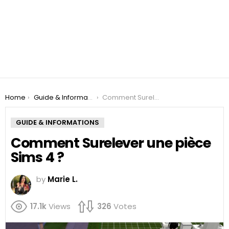
You are here:
Home
Guide & Informations
Comment Surelever une pièce Sims 4 ?
GUIDE & INFORMATIONS
Comment Surelever une pièce
Sims 4 ?
by
Marie L.
17.1k
Views
326
Votes