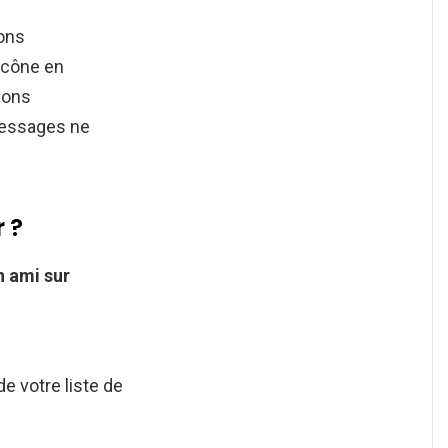
ions
’icône en
ions
messages ne
 ?
un ami sur
e votre liste de