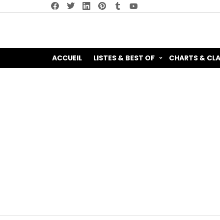
facebook
twitter
linkedin
pinterest
tumblr
youtube
ACCUEIL
LISTES & BEST OF
CHARTS & CL