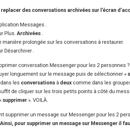
 replacer des conversations
archivées
sur l’écran d’acc
plication Messages .
r Plus.
Archivées
.
 manière prolongée sur les conversations à restaurer.
r Désarchiver .
rimer conversation Messenger pour les 2 personnes ? Il 
puyer longuement sur le message puis de sélectionner «
 dans les
conversations
à
deux
comme dans les groupes
 suffit de cliquer sur les trois petits points à côté du mes
 «
supprimer
». VOILÀ.
t supprimer un message sur Messenger pour les 2 per
Ainsi,
pour supprimer un message sur Messenger
il fa