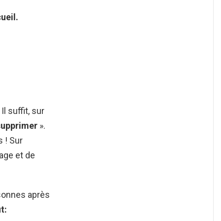
ueil.
suffit, sur
supprimer
».
 ! Sur
sage et de
sonnes après
ut: