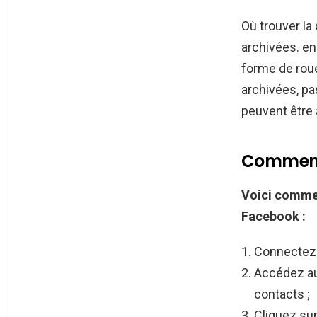
Où trouver l
archivées. en
forme de roue
archivées, p
peuvent être 
Comment 
Voici
commen
Facebook :
Connectez-
Accédez au 
contacts ;
Cliquez sur