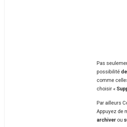
Pas seuleme
possibilité
de
comme cell
choisir «
Supp
Par ailleurs
Appuyez de m
archiver
ou
s