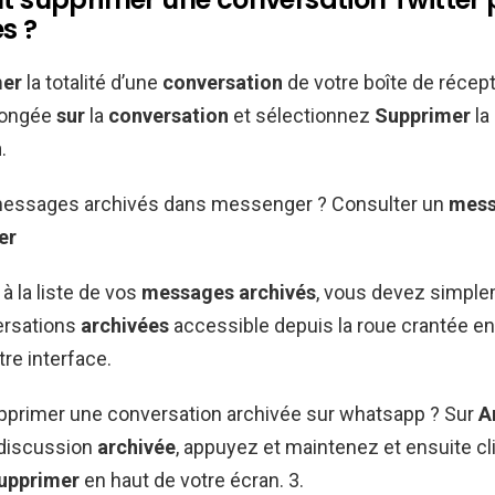
s ?
mer
la totalité d’une
conversation
de votre boîte de récep
longée
sur
la
conversation
et sélectionnez
Supprimer
la
n
.
messages archivés dans messenger ? Consulter un
mess
er
à la liste de vos
messages archivés
, vous devez simplem
ersations
archivées
accessible depuis la roue crantée en
re interface.
rimer une conversation archivée sur whatsapp ? Sur
A
 discussion
archivée
, appuyez et maintenez et ensuite cl
upprimer
en haut de votre écran. 3.