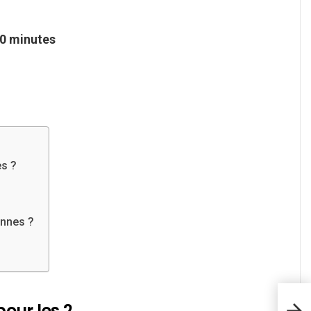
0 minutes
s ?
nnes ?
our les 2