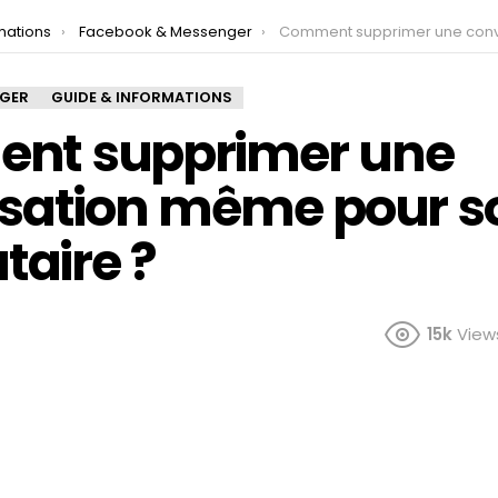
mations
Facebook & Messenger
Comment supprimer une conversation même pour son dest
NGER
GUIDE & INFORMATIONS
nt supprimer une
sation même pour s
taire ?
15k
View