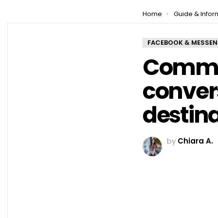
You are here:
Home
Guide & Infor
FACEBOOK & MESSE
Comme
conver
destina
by
Chiara A.