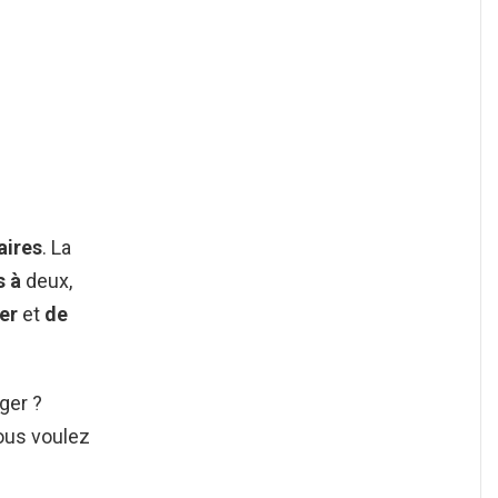
aires
. La
s à
deux,
er
et
de
ger ?
ous voulez