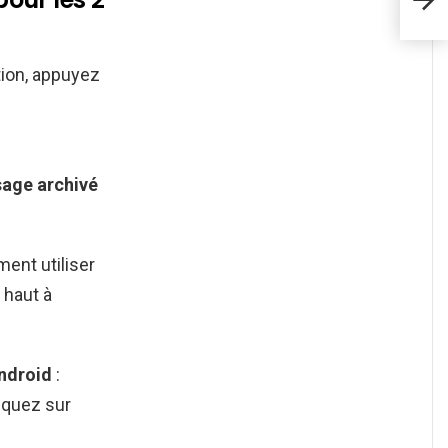
tion, appuyez
age archivé
ent utiliser
 haut à
ndroid
:
iquez sur