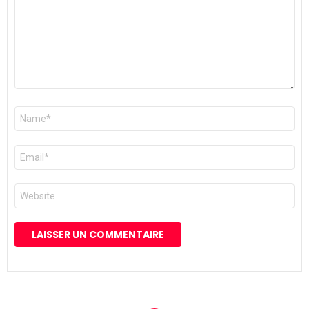
Nom
*
E-
mail
*
Site
web