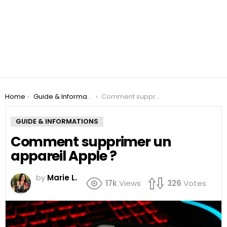
You are here:
Home
Guide & Informations
Comment supprimer un appareil Apple ?
GUIDE & INFORMATIONS
Comment supprimer un
appareil Apple ?
by
Marie L.
17k
Views
326
Votes