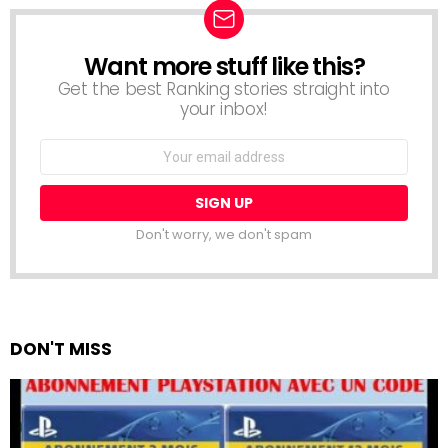
Want more stuff like this?
NEWSLETTER
Get the best Ranking stories straight into
your inbox!
Email
address:
Don't worry, we don't spam
DON'T MISS