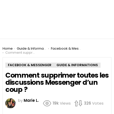
You are here:
Home
Guide & Informations
Facebook & Messenger
Comment supprimer toutes les discussions Messenger d’un coup ?
FACEBOOK & MESSENGER
GUIDE & INFORMATIONS
Comment supprimer toutes les
discussions Messenger d’un
coup ?
by
Marie L.
19k
Views
326
Votes