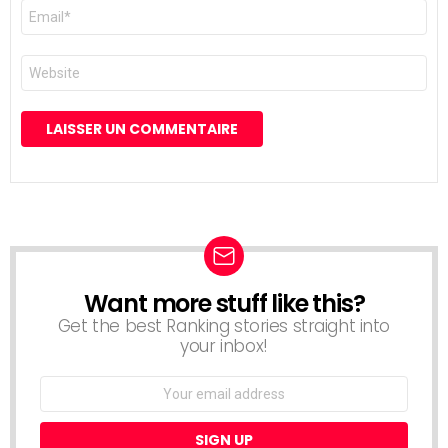
E-
mail
*
Site
web
Want more stuff like this?
NEWSLETTER
Get the best Ranking stories straight into
your inbox!
Email
address: