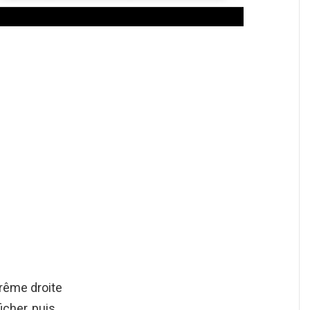
xtrême droite
icher, puis