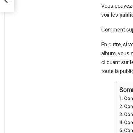
Vous pouvez 
voir les
publi
Comment supp
En outre, si 
album, vous 
cliquant sur l
toute la publ
Som
Com
Com
Com
Com
Com