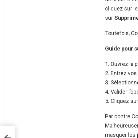
cliquez sur l
sur
Supprim
Toutefois, C
Guide pour
s
Ouvrez la 
Entrez vos 
Sélectionne
Valider l’o
Cliquez sur
Par contre C
Malheureusem
la
masquer les