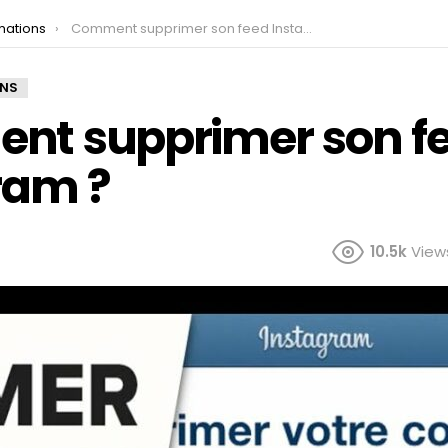
mations
Comment supprimer son feed Instagram ?
ONS
t supprimer son f
ram ?
10.5k
View