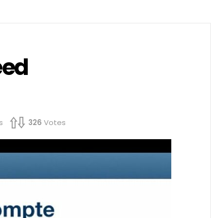
eed
s
326
Votes