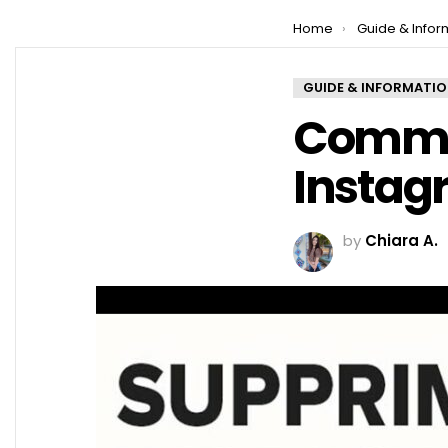
You are here:
Home
Guide & Infor
GUIDE & INFORMATI
Commen
Instag
by
Chiara A.