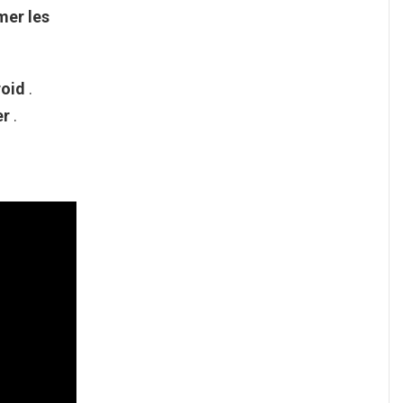
imer
les
roid
.
er
.