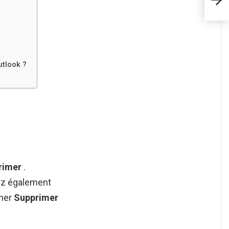
utlook ?
rimer
.
vez également
nner
Supprimer