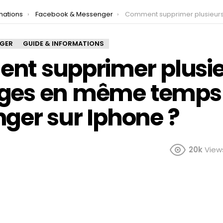
mations
Facebook & Messenger
Comment supprimer plusieurs messages en même temps sur Messenger 
NGER
GUIDE & INFORMATIONS
t supprimer plusie
ges en même temps 
ger sur Iphone ?
20k
View