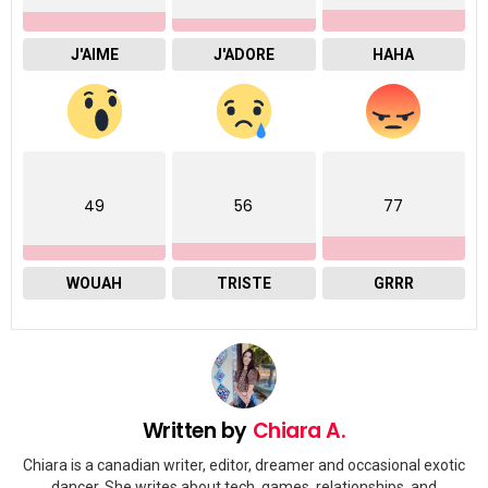
J'AIME
J'ADORE
HAHA
49
56
77
WOUAH
TRISTE
GRRR
Written by
Chiara A.
Chiara is a canadian writer, editor, dreamer and occasional exotic
dancer. She writes about tech, games, relationships, and