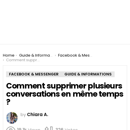
You are here:
Home
Guide & Informations
Facebook & Messenger
Comment supprimer plusieurs conversations en même temps ?
FACEBOOK & MESSENGER
GUIDE & INFORMATIONS
Comment supprimer plusieurs
conversations en même temps
?
by
Chiara A.
19.1k
Views
326
Votes