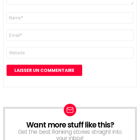
Nom
*
E-
mail
*
Site
web
Want more stuff like this?
NEWSLETTER
Get the best Ranking stories straight into
your inbox!