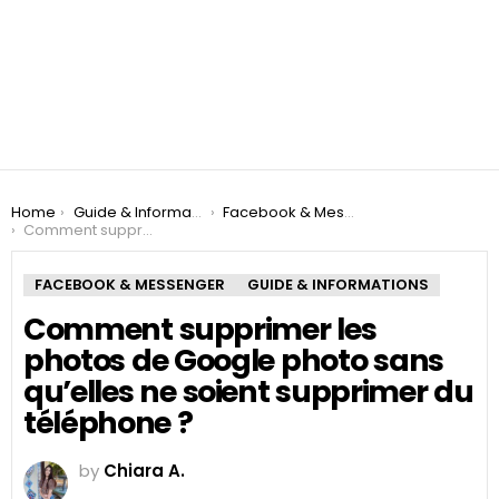
You are here:
Home
Guide & Informations
Facebook & Messenger
Comment supprimer les photos de Google photo sans qu’elles ne soient supprimer du téléphone ?
FACEBOOK & MESSENGER
GUIDE & INFORMATIONS
Comment supprimer les
photos de Google photo sans
qu’elles ne soient supprimer du
téléphone ?
by
Chiara A.