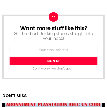
Want more stuff like this?
NEWSLETTER
Get the best Ranking stories straight into
your inbox!
Email
address:
Don't worry, we don't spam
DON'T MISS