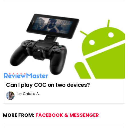
Can I play COC on two devices?
by
Chiara A.
MORE FROM:
FACEBOOK & MESSENGER