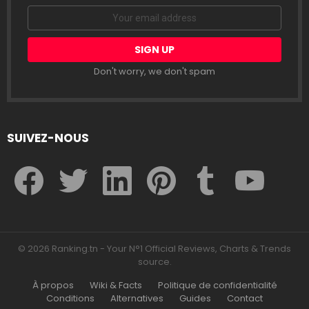
Email
address:
Don't worry, we don't spam
SUIVEZ-NOUS
facebook
twitter
linkedin
pinterest
tumblr
youtube
© 2026 Ranking.tn - Your N°1 Official Reviews, Charts & Trends
source.
À propos
Wiki & Facts
Politique de confidentialité
Conditions
Alternatives
Guides
Contact