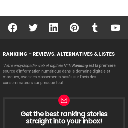
facebook
twitter
linkedin
pinterest
tumblr
youtu
RANKIING – REVIEWS, ALTERNATIVES & LISTES
Votre encyclopédie web et digitale N°1!
Rankiing
est la première
source d’information numérique dans le domaine digitale et
marques, avec des classements basés sur l’avis des
consommateurs sur presque tout.
Get the best ranking stories
LETTRE
D’INFORMATION
straight into your inbox!