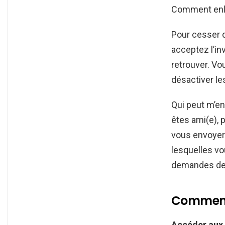
Comment enl
Pour cesser d
acceptez l’in
retrouver. V
désactiver le
Qui peut m’e
êtes ami(e), 
vous envoye
lesquelles vo
demandes de 
Comment 
Accéder aux