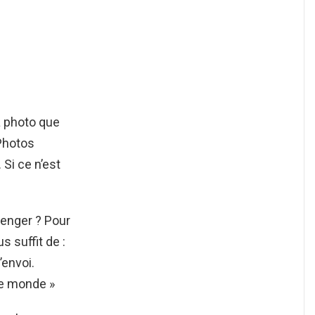
a photo que
 Photos
 Si ce n’est
senger ? Pour
ous suffit de :
envoi.
le monde »