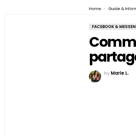
You are here:
Home
Guide & Infor
FACEBOOK & MESSE
Commen
partag
by
Marie L.