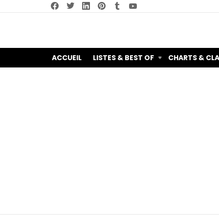
facebook
twitter
linkedin
pinterest
tumblr
youtube
ACCUEIL
LISTES & BEST OF
CHARTS & CL