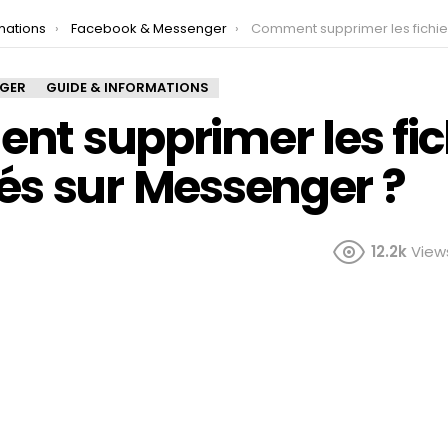
mations
Facebook & Messenger
Comment supprimer les fichiers partagés sur Me
NGER
GUIDE & INFORMATIONS
t supprimer les fic
és sur Messenger ?
12.2k
View