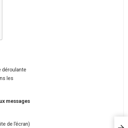
e déroulante
ns les
aux
messages
te de l’écran)