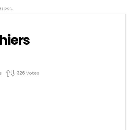
ssenger ?
hiers
s
326
Votes