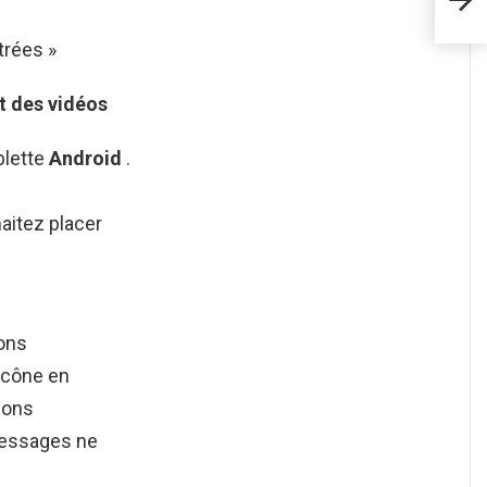
trées »
t des vidéos
blette
Android
.
aitez placer
ions
’icône en
ions
messages ne