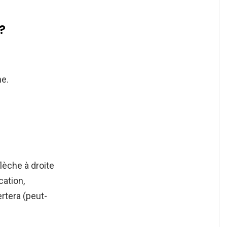
?
he.
lèche à droite
cation,
rtera (peut-