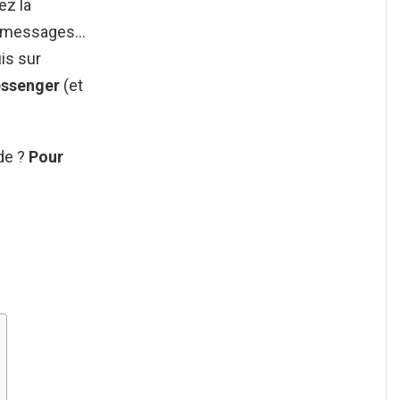
ez la
 messages…
uis sur
ssenger
(et
de ?
Pour