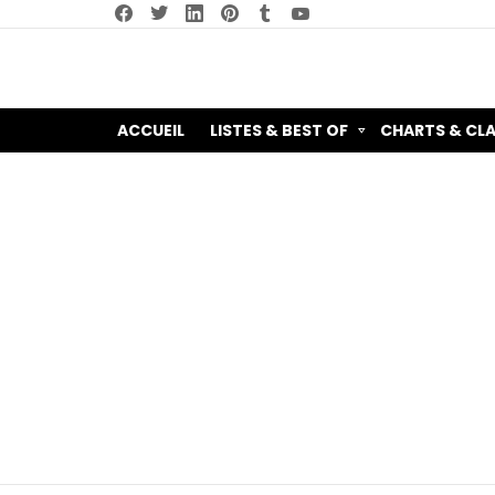
facebook
twitter
linkedin
pinterest
tumblr
youtube
ACCUEIL
LISTES & BEST OF
CHARTS & CL