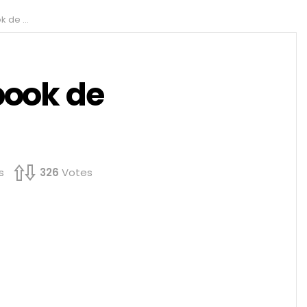
rtable ?
ook de
s
326
Votes