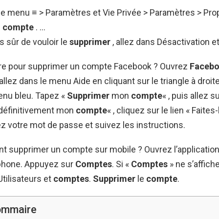
le menu ≡ > Paramètres et Vie Privée > Paramètres > Prop
u
compte
. …
s sûr de vouloir le
supprimer
, allez dans Désactivation e
e pour supprimer un compte Facebook ? Ouvrez
Faceb
 allez dans le menu Aide en cliquant sur le triangle à droi
enu bleu. Tapez «
Supprimer
mon
compte
« , puis allez s
définitivement mon
compte
« , cliquez sur le lien « Faites
rez votre mot de passe et suivez les instructions.
t supprimer un compte sur mobile ? Ouvrez l’applicatio
éphone. Appuyez sur
Comptes
. Si «
Comptes
» ne s’affich
tilisateurs et
comptes
.
Supprimer
le
compte
.
ommaire