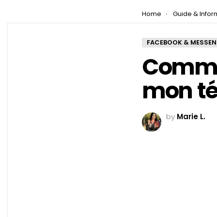
You are here:
Home
Guide & Infor
FACEBOOK & MESSE
Comme
mon té
by
Marie L.