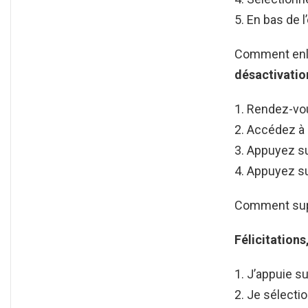
En bas de l
Comment enle
désactivatio
Rendez-vou
Accédez à 
Appuyez su
Appuyez sur
Comment supp
Félicitations
J’appuie su
Je sélecti