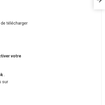
 de télécharger
tiver
votre
ok
.
s sur