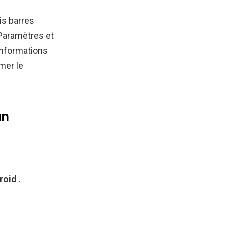
is barres
 Paramètres et
nformations
mer le
un
roid
.