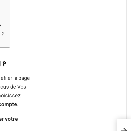
?
 ?
 ?
éfiler la page
ous de Vos
hoisissez
compte
.
er
votre