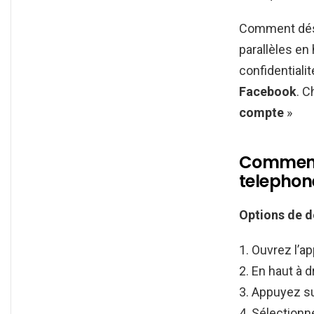
Comment désa
parallèles en
confidentiali
Facebook
. C
compte
»
Comment
telephon
Options de 
Ouvrez l’ap
En haut à d
Appuyez su
Sélectionn