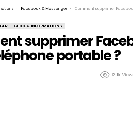
mations
Facebook & Messenger
Comment supprimer Facebook de mon téléphone po
NGER
GUIDE & INFORMATIONS
nt supprimer Faceb
léphone portable ?
12.1k
View