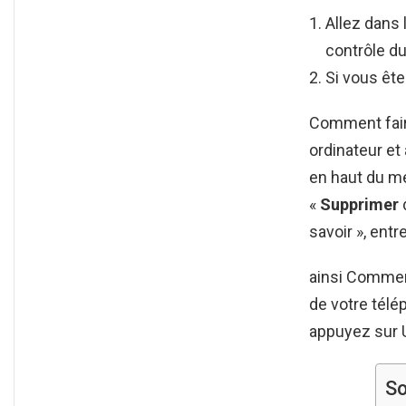
Allez dans 
contrôle d
Si vous ête
Comment fair
ordinateur et
en haut du m
«
Supprimer
savoir », ent
ainsi Commen
de votre tél
appuyez sur U
S