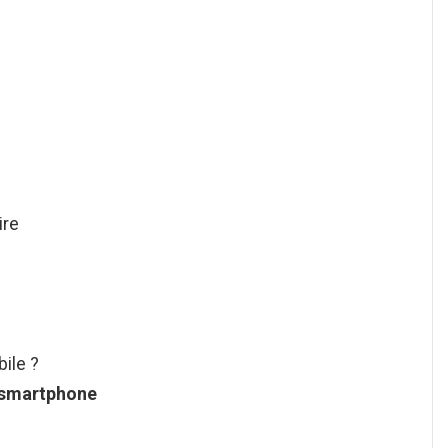
ire
ile ?
 smartphone