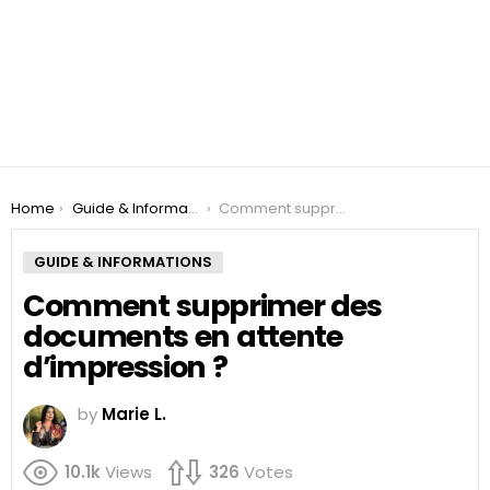
You are here:
Home
Guide & Informations
Comment supprimer des documents en attente d’impression ?
GUIDE & INFORMATIONS
Comment supprimer des
documents en attente
d’impression ?
by
Marie L.
10.1k
Views
326
Votes