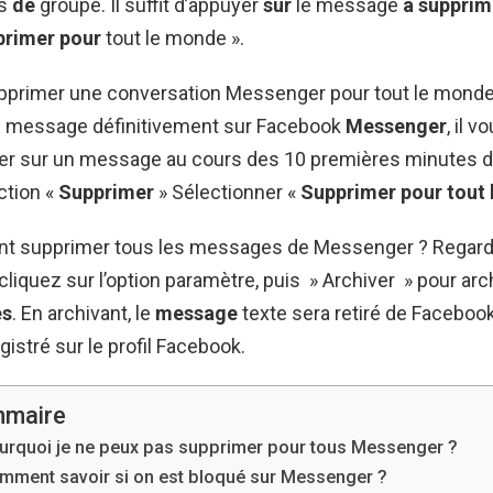
es
de
groupe. Il suffit d’appuyer
sur
le message
à supprim
rimer pour
tout le monde ».
rimer une conversation Messenger pour tout le mond
 message définitivement sur Facebook
Messenger
, il v
er sur un message au cours des 10 premières minutes d’
ction «
Supprimer
» Sélectionner «
Supprimer pour tout
t supprimer tous les messages de Messenger ? Regard
 cliquez sur l’option paramètre, puis » Archiver » pour ar
es
. En archivant, le
message
texte sera retiré de Faceboo
egistré sur le profil Facebook.
maire
urquoi je ne peux pas supprimer pour tous Messenger ?
mment savoir si on est bloqué sur Messenger ?