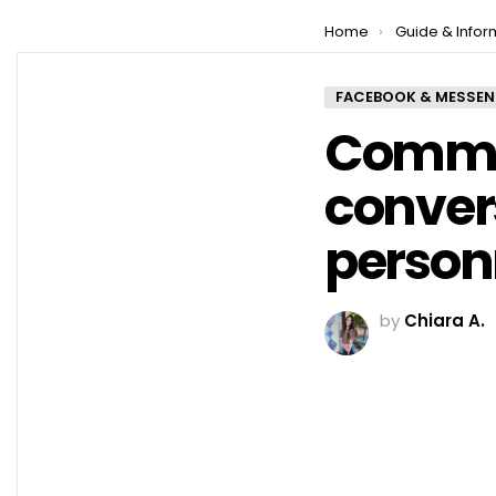
You are here:
Home
Guide & Infor
FACEBOOK & MESSE
Comme
conver
person
by
Chiara A.