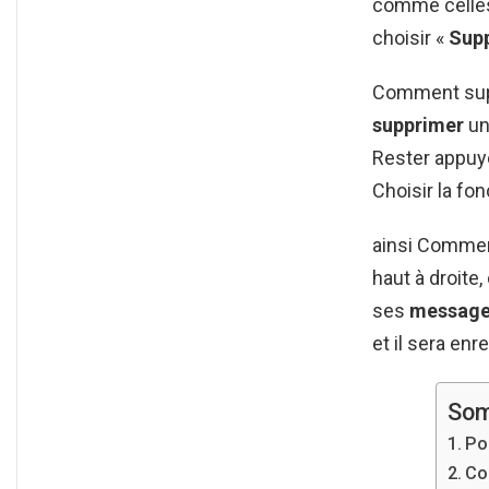
comme cell
choisir «
Supp
Comment supp
supprimer
un
Rester appuy
Choisir la fon
ainsi Commen
haut à droite,
ses
messag
et il sera enr
Som
Po
Co