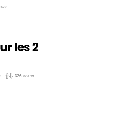
rsonnes ?
r les 2
s
326
Votes