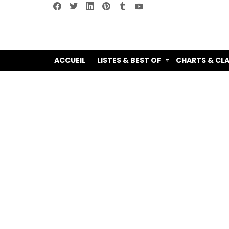
facebook
twitter
linkedin
pinterest
tumblr
youtube
ACCUEIL
LISTES & BEST OF
CHARTS & CL