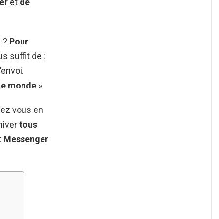
er
et
de
e ?
Pour
ous suffit de :
envoi.
 le monde
»
ez vous en
chiver
tous
k
Messenger