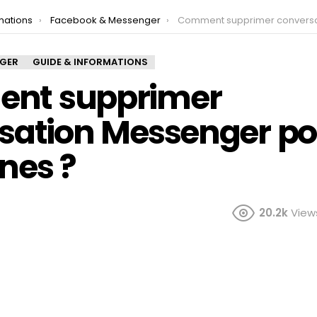
mations
Facebook & Messenger
Comment supprimer conversation Messenger pour les 2 pe
NGER
GUIDE & INFORMATIONS
nt supprimer
sation Messenger pou
nes ?
20.2k
View