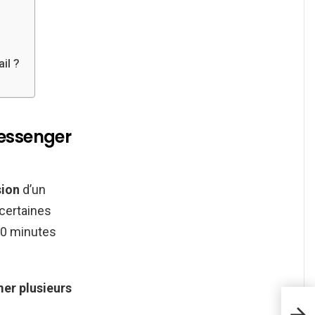
il ?
Messenger
sion
d’un
certaines
0 minutes
er plusieurs