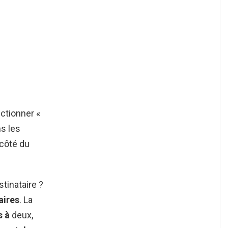
ectionner «
s les
 côté du
tinataire ?
aires
. La
s à
deux,