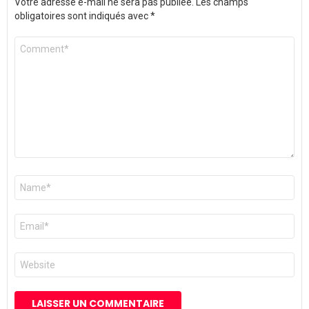
Votre adresse e-mail ne sera pas publiée.
Les champs
obligatoires sont indiqués avec
*
Commentaire
*
Nom
*
E-
mail
*
Site
web