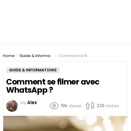
You are here:
Home
Guide & Informations
Comment se filmer avec WhatsApp ?
GUIDE & INFORMATIONS
Comment se filmer avec
WhatsApp ?
by
Alex
19k
Views
326
Votes