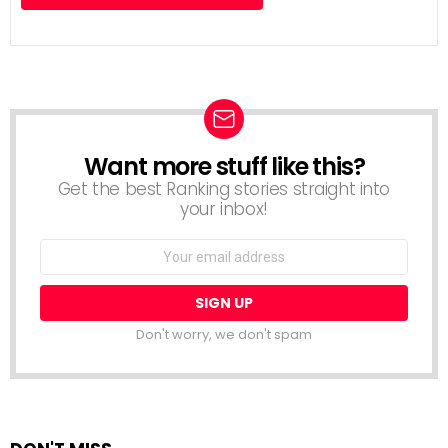
Want more stuff like this?
NEWSLETTER
Get the best Ranking stories straight into
your inbox!
Email
address:
Don't worry, we don't spam