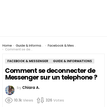
You are here:
Home
Guide & Informations
Facebook & Messenger
Comment se deconnecter de Messenger sur un telephone ?
FACEBOOK & MESSENGER
GUIDE & INFORMATIONS
Comment se deconnecter de
Messenger sur un telephone ?
by
Chiara A.
10.1k
Views
326
Votes