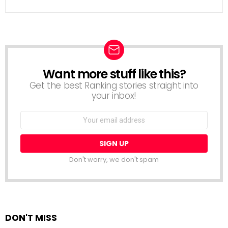
Want more stuff like this?
NEWSLETTER
Get the best Ranking stories straight into
your inbox!
Email
address:
Don't worry, we don't spam
DON'T MISS