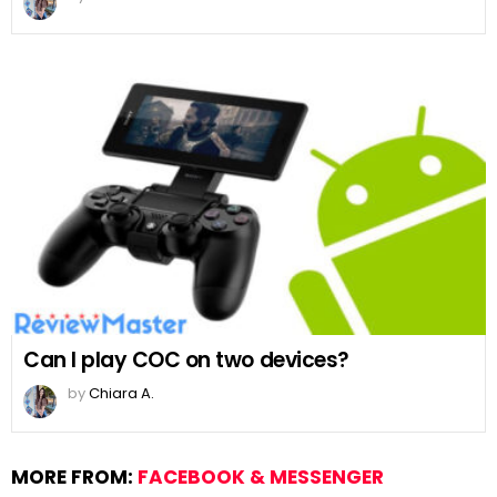
Can I play COC on two devices?
by
Chiara A.
MORE FROM:
FACEBOOK & MESSENGER