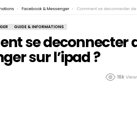
mations
Facebook & Messenger
Comment se deconnecter de Messenger sur 
NGER
GUIDE & INFORMATIONS
t se deconnecter 
er sur l’ipad ?
16k
View