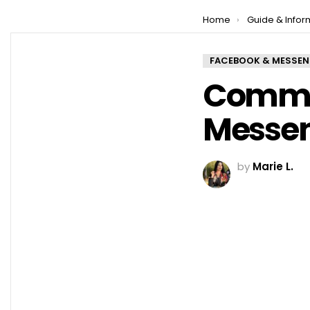
You are here:
Home
Guide & Infor
FACEBOOK & MESSE
Commen
Messeng
by
Marie L.