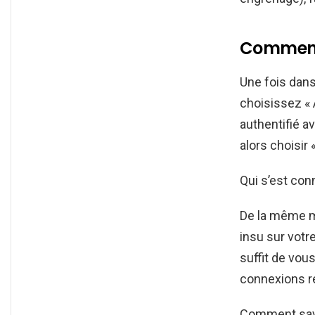
Comment 
Une fois dan
choisissez « 
authentifié a
alors choisir 
Qui s’est co
De la même ma
insu sur vot
suffit de vous
connexions r
Comment savo