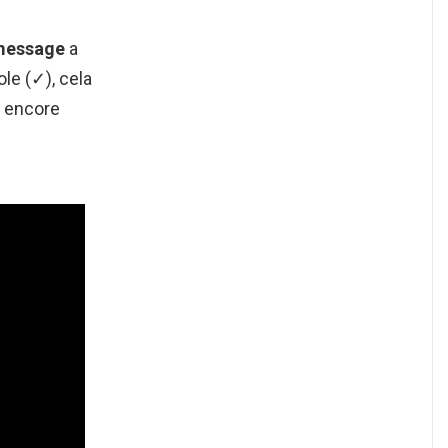
message
a
le (✓), cela
s encore