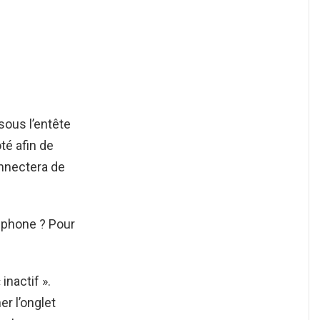
ous l’entête
té afin de
onnectera de
Iphone ? Pour
inactif ».
er l’onglet