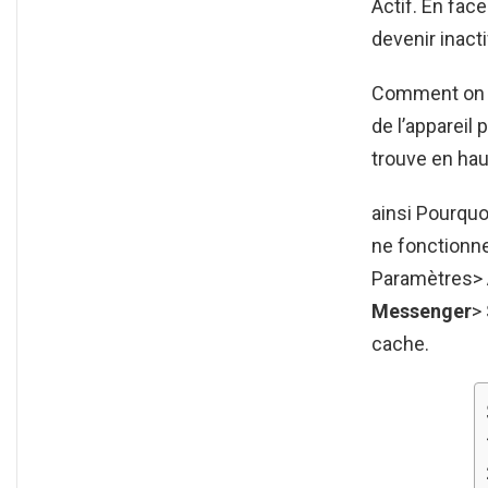
Actif. En fac
devenir inact
Comment on fa
de l’appareil
trouve en hau
ainsi Pourqu
ne fonctionne
Paramètres> A
Messenger
>
cache.