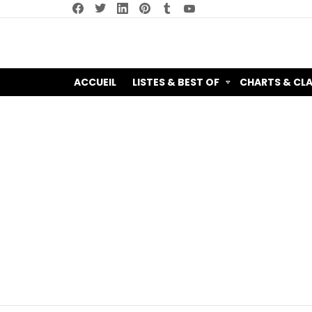
facebook
twitter
linkedin
pinterest
tumblr
youtube
ACCUEIL
LISTES & BEST OF
CHARTS & CL