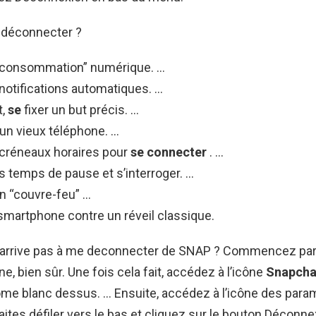
déconnecter ?
“consommation” numérique. …
 notifications automatiques. …
t,
se
fixer un but précis. …
un vieux téléphone. …
 créneaux horaires pour
se connecter
. …
 temps de pause et s’interroger. …
n “couvre-feu” …
smartphone contre un réveil classique.
n’arrive pas à me deconnecter de SNAP ? Commencez par 
e, bien sûr. Une fois cela fait, accédez à l’icône
Snapcha
me blanc dessus. … Ensuite, accédez à l’icône des para
aites défiler vers le bas et cliquez sur le bouton Déconne