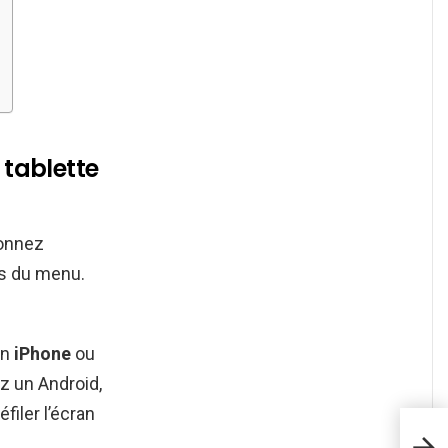
tablette
ionnez
as du menu.
un
iPhone
ou
ez un Android,
filer l’écran