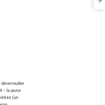
déverrouiller
t
– la jaune
mètres (un
xion.