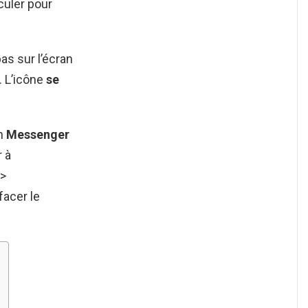
sculer pour
s sur l’écran
. L’icône
se
on
Messenger
 à
s>
facer le