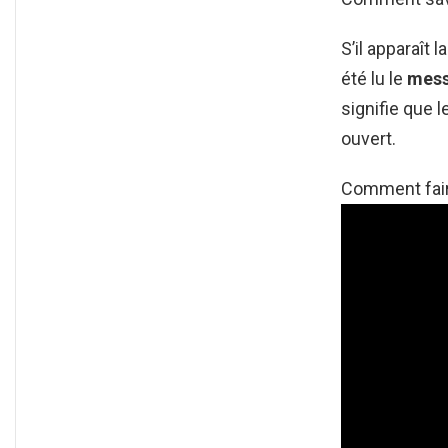
S’il apparaît 
été lu le
mes
signifie que l
ouvert.
Comment fair