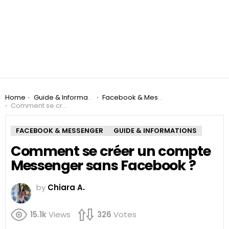
You are here:
Home
Guide & Informations
Facebook & Messenger
Comment se créer un compte Messenger sans Facebook ?
FACEBOOK & MESSENGER
GUIDE & INFORMATIONS
Comment se créer un compte
Messenger sans Facebook ?
by
Chiara A.
15.1k
Views
326
Votes