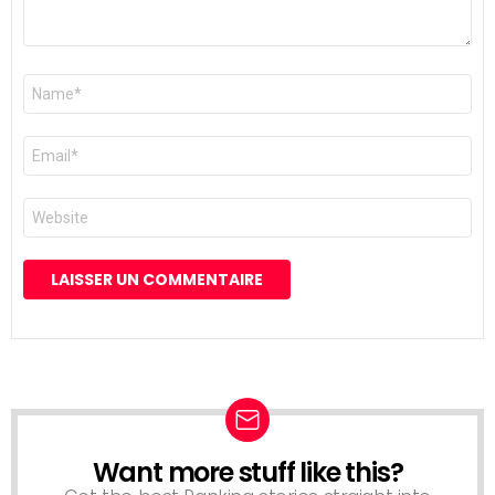
Nom
*
E-
mail
*
Site
web
Want more stuff like this?
NEWSLETTER