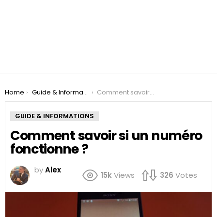
You are here:
Home
Guide & Informations
Comment savoir si un numéro fonctionne ?
GUIDE & INFORMATIONS
Comment savoir si un numéro
fonctionne ?
by
Alex
15k
Views
326
Votes