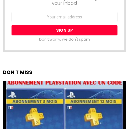
your inbox!
Email
address:
Don't worry, we don't spam
DON'T MISS