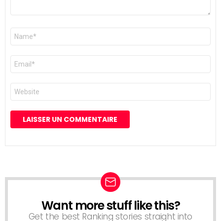
Nom
*
E-
mail
*
Site
web
Want more stuff like this?
NEWSLETTER
Get the best Ranking stories straight into