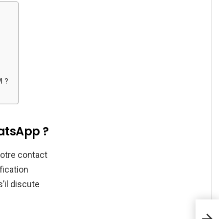
M ?
hatsApp ?
votre contact
fication
’il discute