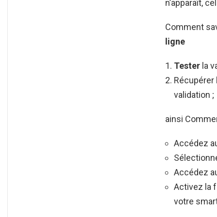
n’apparaît, ce
Comment savo
ligne
Tester
la v
Récupérer 
validation ;
ainsi Comment
Accédez au
Sélectionn
Accédez au
Activez la 
votre smar