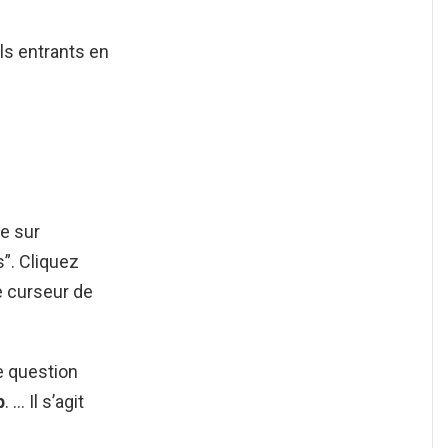
ls entrants en
te sur
”. Cliquez
e curseur de
e question
p
. … Il s’agit