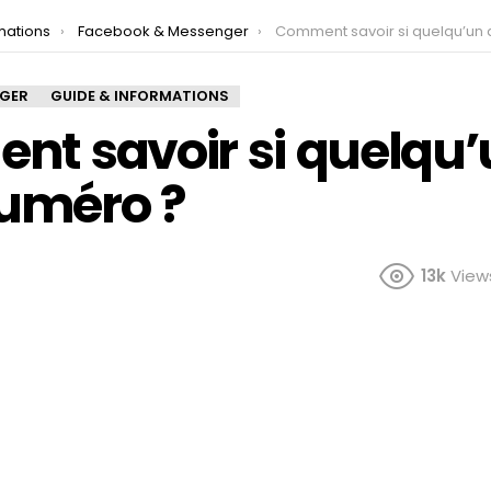
mations
Facebook & Messenger
Comment savoir si quelqu’un a mon n
NGER
GUIDE & INFORMATIONS
t savoir si quelqu’
uméro ?
13k
View