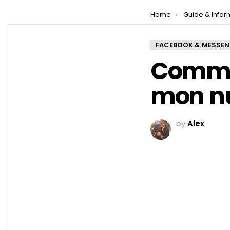
You are here:
Home
Guide & Infor
FACEBOOK & MESSE
Commen
mon n
by
Alex