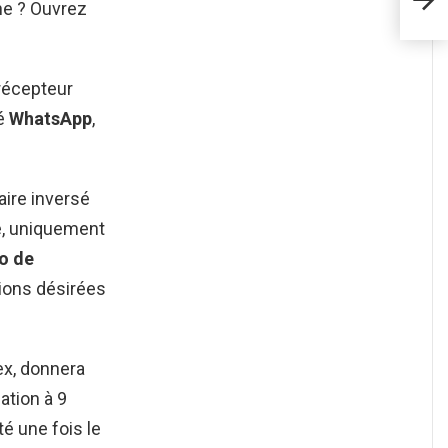
ne ? Ouvrez
 récepteur
ré
WhatsApp
,
aire inversé
, uniquement
o de
tions désirées
ex, donnera
ation à 9
ité une fois le