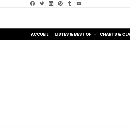
facebook
twitter
linkedin
pinterest
tumblr
youtube
ACCUEIL
LISTES & BEST OF
CHARTS & CL