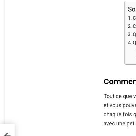
So
C
C
Q
Q
Comment 
Tout ce que v
et vous pou
chaque fois q
avec une peti