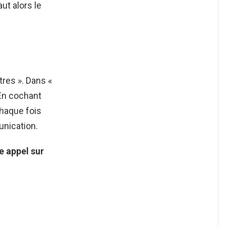
faut alors le
tres ». Dans «
 En cochant
haque fois
unication.
e appel
sur