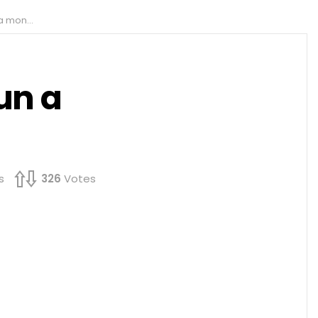
uméro ?
un a
s
326
Votes