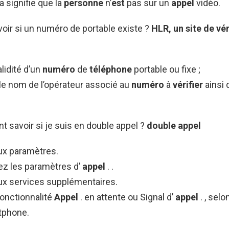
la signifie que la
personne
n’
est
pas sur un
appel
vidéo.
ir si un numéro de portable existe ?
HLR, un site de vér
alidité d’un
numéro
de
téléphone
portable ou fixe ;
le nom de l’opérateur associé au
numéro
à
vérifier
ainsi 
 savoir si je suis en double appel ?
double appel
x paramètres.
ez les paramètres d’
appel
. .
x services supplémentaires.
fonctionnalité
Appel
. en attente ou Signal d’
appel
. , sel
tphone.