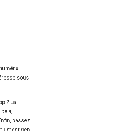
numéro
téresse sous
pp ? La
 cela,
Enfin, passez
olument rien