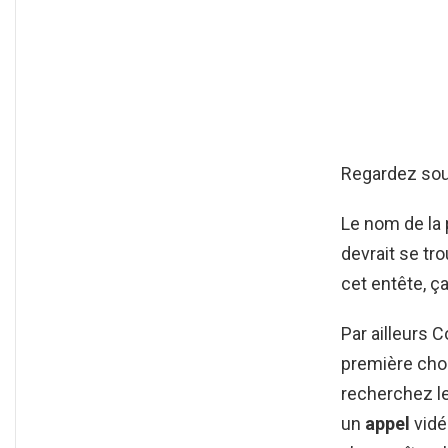
Regardez sous
Le nom de la
devrait se tro
cet entête, ça
Par ailleurs 
première cho
recherchez le
un
appel
vidé