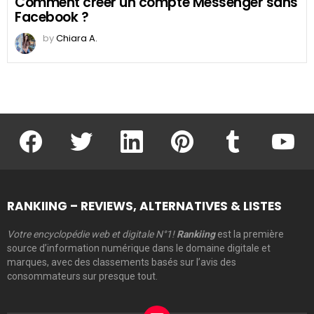
Comment créer un compte Messenger sans
Facebook ?
by
Chiara A.
facebook
twitter
linkedin
pinterest
tumblr
youtu
RANKIING – REVIEWS, ALTERNATIVES & LISTES
Votre encyclopédie web et digitale N°1!
Rankiing
est la première
source d’information numérique dans le domaine digitale et
marques, avec des classements basés sur l’avis des
consommateurs sur presque tout.