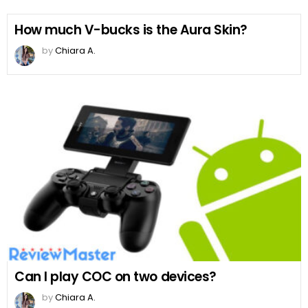
How much V-bucks is the Aura Skin?
by
Chiara A.
Can I play COC on two devices?
by
Chiara A.