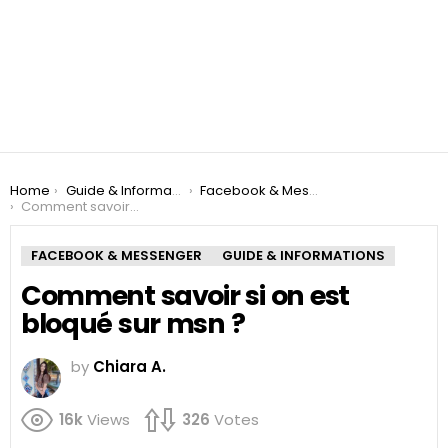
You are here:
Home
Guide & Informations
Facebook & Messenger
Comment savoir si on est bloqué sur msn ?
FACEBOOK & MESSENGER
GUIDE & INFORMATIONS
Comment savoir si on est
bloqué sur msn ?
by
Chiara A.
16k
Views
326
Votes