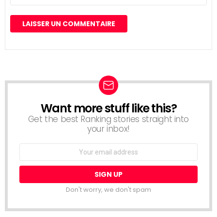
Want more stuff like this?
NEWSLETTER
Get the best Ranking stories straight into
your inbox!
Email
address:
Don't worry, we don't spam