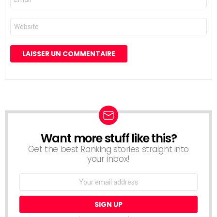
mail
*
Site
web
Want more stuff like this?
NEWSLETTER
Get the best Ranking stories straight into
your inbox!
Email
address: