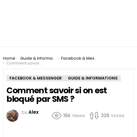
You are here:
Home
Guide & Informations
Facebook & Messenger
Comment savoir si on est bloqué par SMS ?
FACEBOOK & MESSENGER
GUIDE & INFORMATIONS
Comment savoir si on est
bloqué par SMS ?
by
Alex
16k
Views
326
Votes