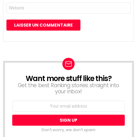
Site
web
Want more stuff like this?
NEWSLETTER
Get the best Ranking stories straight into
your inbox!
Email
address:
Don't worry, we don't spam