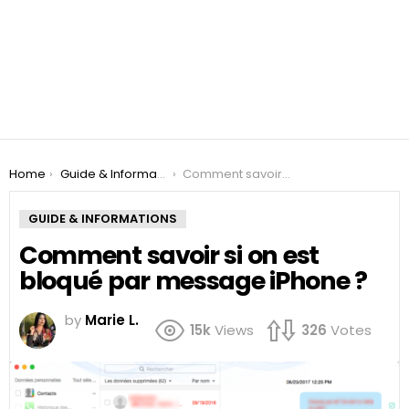
You are here:
Home
Guide & Informations
Comment savoir si on est bloqué par message iPhone ?
GUIDE & INFORMATIONS
Comment savoir si on est
bloqué par message iPhone ?
by
Marie L.
15k
Views
326
Votes