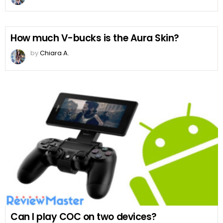
How much V-bucks is the Aura Skin?
by
Chiara A.
Can I play COC on two devices?