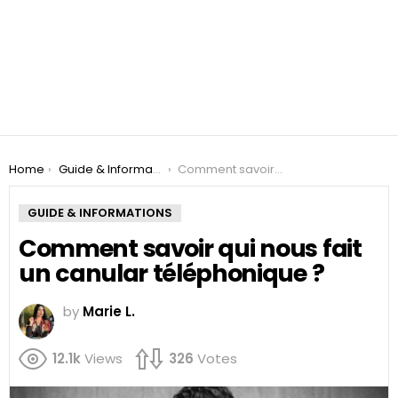
You are here:
Home
Guide & Informations
Comment savoir qui nous fait un canular téléphonique ?
GUIDE & INFORMATIONS
Comment savoir qui nous fait
un canular téléphonique ?
by
Marie L.
12.1k
Views
326
Votes