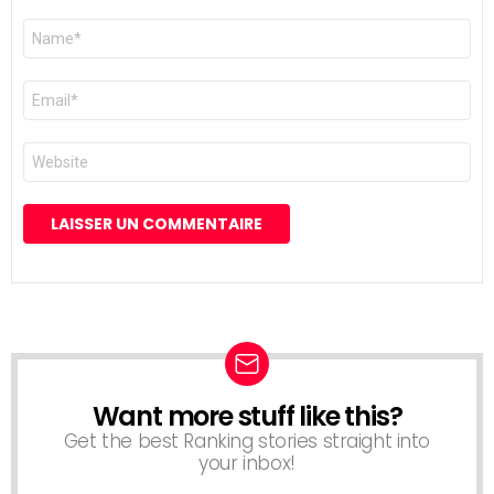
Nom
*
E-
mail
*
Site
web
Want more stuff like this?
NEWSLETTER
Get the best Ranking stories straight into
your inbox!