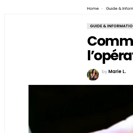
You are here:
Home
Guide & Infor
GUIDE & INFORMATI
Commen
l’opér
by
Marie L.