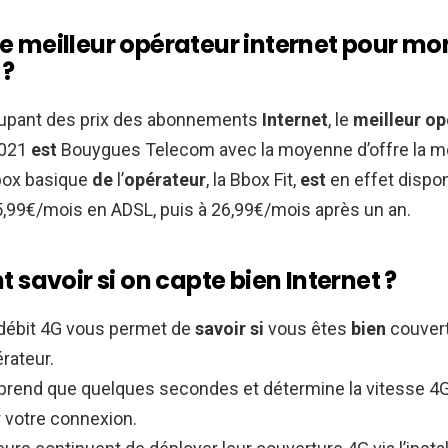
le meilleur opérateur internet pour mo
 ?
upant des prix des abonnements
Internet
, le
meilleur op
2021
est
Bouygues Telecom avec la moyenne d’offre la m
Bbox basique
de
l’
opérateur
, la Bbox Fit,
est
en effet dispo
,99€/mois en ADSL, puis à 26,99€/mois après un an.
savoir si on capte bien Internet ?
 débit 4G vous permet de
savoir si
vous êtes
bien
couvert
rateur.
 prend que quelques secondes et détermine la vitesse 
r votre connexion.