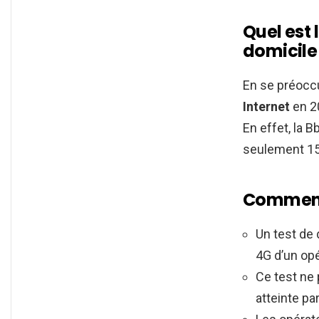
Quel est 
domicile
En se préocc
Internet
en 
En effet, la 
seulement 15
Comment 
Un test de
4G d’un opé
Ce test ne
atteinte pa