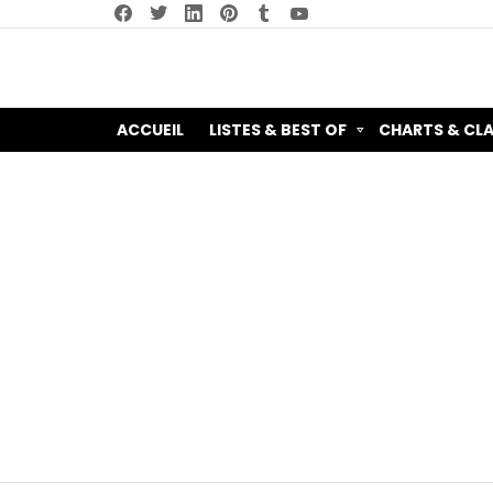
facebook
twitter
linkedin
pinterest
tumblr
youtube
ACCUEIL
LISTES & BEST OF
CHARTS & CL