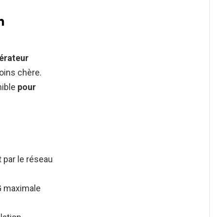
n
érateur
oins chère.
nible
pour
 par le réseau
4G maximale