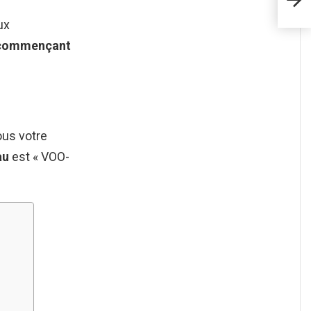
sur 
ux
commençant
ous votre
au
est « VOO-