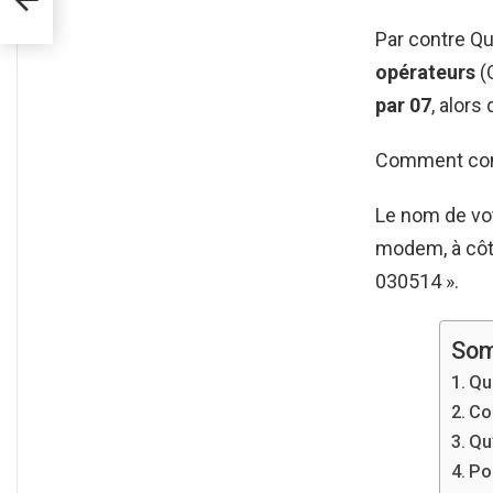
Par contre Qu
opérateurs
(
par 07
, alors
Comment con
Le nom de vo
modem, à côt
030514 ».
Som
Qu
Co
Qu
Pou