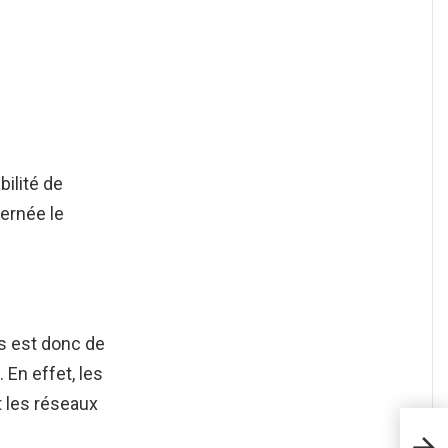
bilité de
cernée le
 est donc de
 En effet, les
 les réseaux
Comm