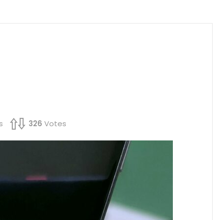
s
326
Votes