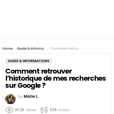
You are here:
Home
Guide & Informations
Comment retrouver l’historique de mes recherches sur Google ?
GUIDE & INFORMATIONS
Comment retrouver
l’historique de mes recherches
sur Google ?
by
Marie L.
10.2k
Views
326
Votes