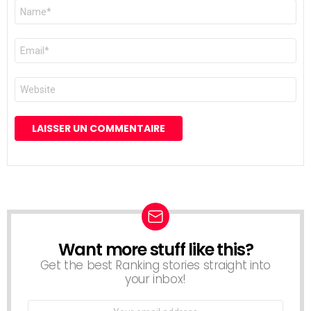
Nom
*
E-
mail
*
Site
web
Want more stuff like this?
NEWSLETTER
Get the best Ranking stories straight into
your inbox!
Email