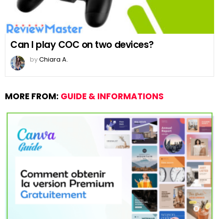
Can I play COC on two devices?
by
Chiara A.
MORE FROM:
GUIDE & INFORMATIONS