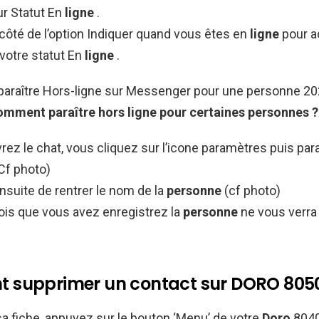
r Statut En
ligne
.
côté de l’option Indiquer quand vous êtes en
ligne
pour a
votre statut En
ligne
.
raître Hors-ligne sur Messenger pour une personne 20
omment
paraître
hors ligne pour
certaines
personnes
?
rez le chat, vous cliquez sur l’icone paramètres puis pa
Cf photo)
 ensuite de rentrer le nom de la
personne
(cf photo)
fois que vous avez enregistrez la
personne
ne vous verra
supprimer un contact sur DORO 8050
sa fiche, appuyez sur le bouton ‘Menu’ de votre
Doro
8040