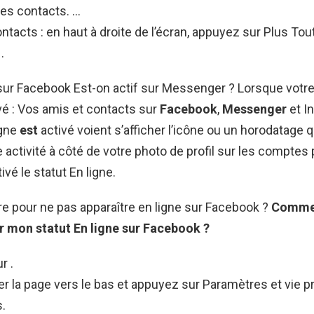
res contacts. …
ntacts : en haut à droite de l’écran, appuyez sur Plus Tou
r
.
ur Facebook Est-on actif sur Messenger ? Lorsque votre
vé : Vos amis et contacts sur
Facebook
,
Messenger
et I
igne
est
activé voient s’afficher l’icône ou un horodatage 
e activité à côté de votre photo de profil sur les comptes
vé le statut En ligne.
e pour ne pas apparaître en ligne sur Facebook ?
Comm
r mon statut En
ligne
sur
Facebook
?
r .
ler la page vers le bas et appuyez sur Paramètres et vie pr
.