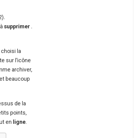
2).
 à
supprimer
.
choisi la
e sur l’icône
mme archiver,
 et beaucoup
essus de la
tits points,
tut en
ligne
.