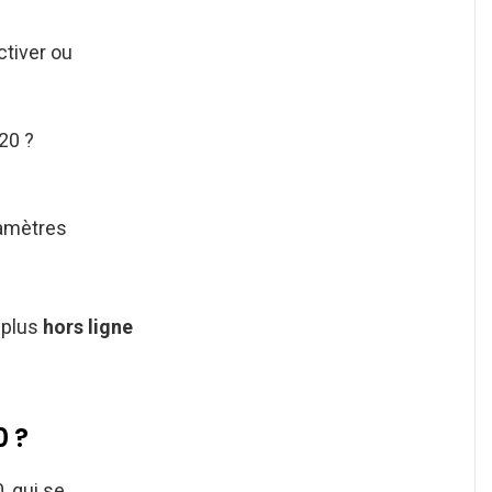
ctiver ou
20 ?
ramètres
 plus
hors ligne
 ?
, qui se