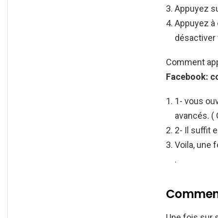
Appuyez su
Appuyez à 
désactiver 
Comment appa
Facebook:
c
1- vous ouv
avancés. ( 
2- Il suffit
Voila, une 
.
Comment 
Une fois sur 