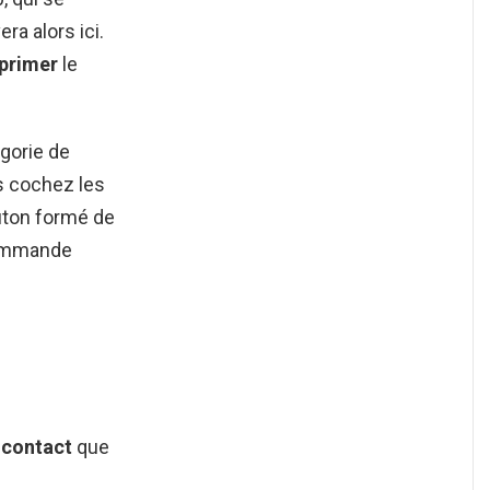
era alors ici.
primer
le
gorie de
is cochez les
outon formé de
 commande
e
contact
que