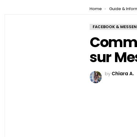
You are here:
Home
Guide & Infor
FACEBOOK & MESSE
Commen
sur Me
by
Chiara A.