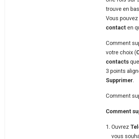
trouve en bas 
Vous pouvez 
contact
en q
Comment suppr
votre choix (
contacts
que 
3 points alig
Supprimer
.
Comment supp
Comment sup
Ouvrez
Te
vous souhai