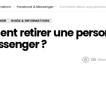
mations
Facebook & Messenger
Comment retirer une personne sur Mess
NGER
GUIDE & INFORMATIONS
t retirer une pers
ssenger ?
12k
View