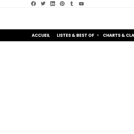
facebook
twitter
linkedin
pinterest
tumblr
youtube
ACCUEIL
LISTES & BEST OF
CHARTS & CL