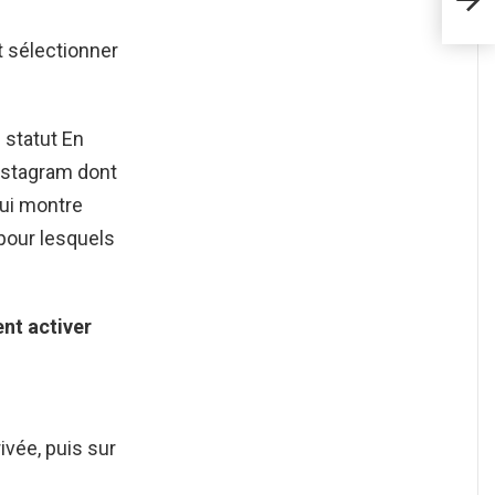
t sélectionner
 statut En
nstagram dont
qui montre
 pour lesquels
ent
activer
ivée, puis sur