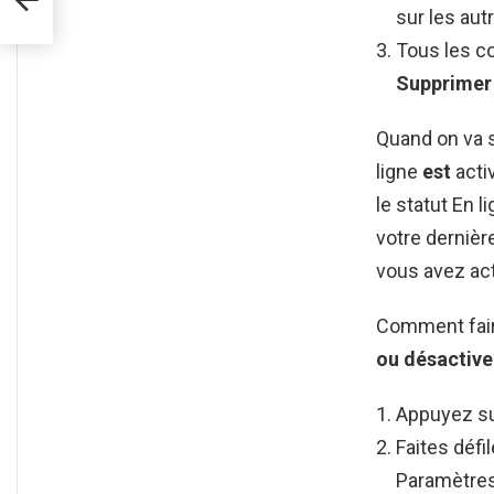
sur les aut
Tous les co
Supprime
Quand on va s
ligne
est
acti
le statut En l
votre dernièr
vous avez acti
Comment fair
ou désactive
Appuyez su
Faites défi
Paramètres