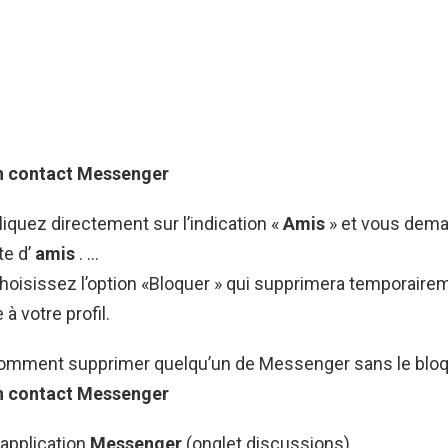
n contact
Messenger
liquez directement sur l’indication «
Amis
» et vous deman
te d’
amis
. …
hoisissez l’option «Bloquer » qui supprimera temporaire
à votre profil.
 Comment supprimer quelqu’un de Messenger sans le bloq
n contact
Messenger
l’application
Messenger
(onglet discussions).