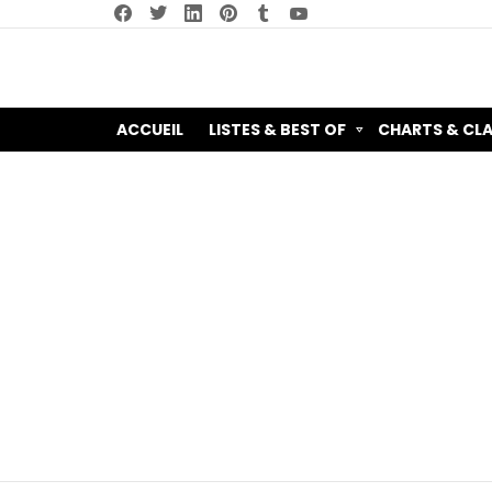
facebook
twitter
linkedin
pinterest
tumblr
youtube
ACCUEIL
LISTES & BEST OF
CHARTS & CL