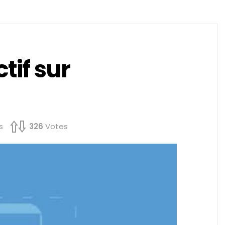
tif sur
s
326
Votes