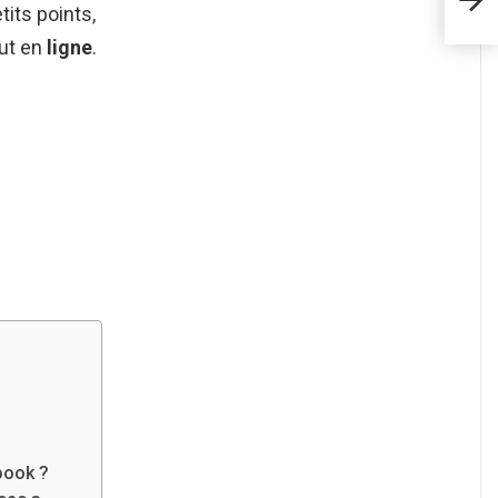
Macb
tits points,
tut en
ligne
.
book ?