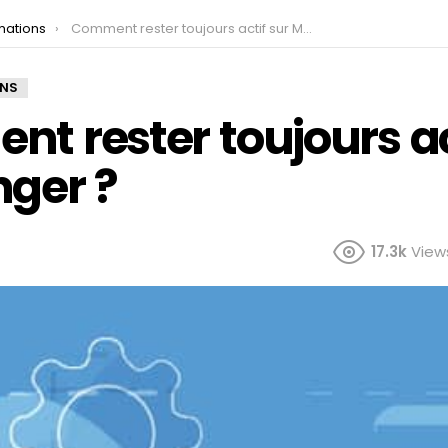
mations
Comment rester toujours actif sur Messenger ?
ONS
t rester toujours ac
ger ?
17.3k
View