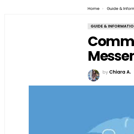
You are here:
Home
Guide & Infor
GUIDE & INFORMATI
Commen
Messen
by
Chiara A.