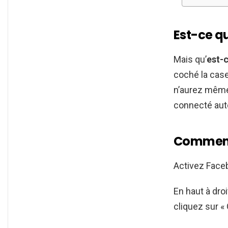
Est-ce q
Mais qu’
est-
coché la case
n’aurez même
connecté au
Comment 
Activez Fac
En haut à dro
cliquez sur «