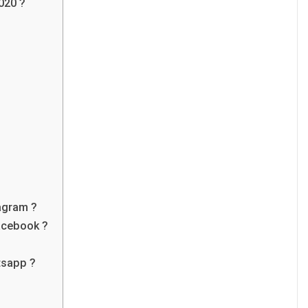
020 ?
tagram ?
acebook ?
tsapp ?