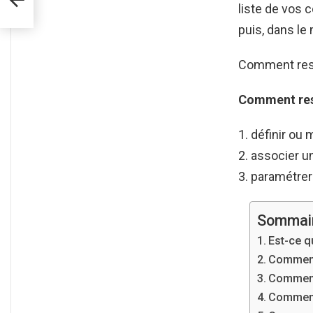
liste de vos c
puis, dans le
Comment rest
Comment re
définir ou 
associer u
paramétrer 
Sommai
Est-ce q
Comment
Comment 
Comment 