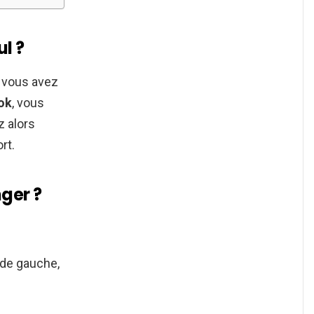
l ?
i vous avez
ok
, vous
 alors
rt.
ger ?
 de gauche,