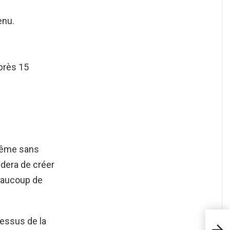
enu.
après 15
même sans
era de créer
eaucoup de
essus de la
Com