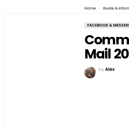
You are here:
Home
Guide & Infor
FACEBOOK & MESSE
Commen
Mail 20
by
Alex