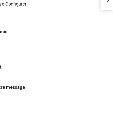
se Configurer
mail
t.
tre
message