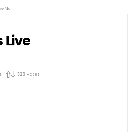
 2012 ?
 Live
s
326
Votes