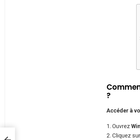
Comment 
?
Accéder
à v
Ouvrez
Win
Cliquez su