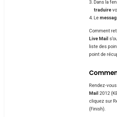
Dans la fen
traduire
vo
Le
message
Comment retr
Live Mail
s’ou
liste des poi
point de récu
Comment 
Rendez-vous 
Mail
2012 (KB
cliquez sur Re
(Finish).