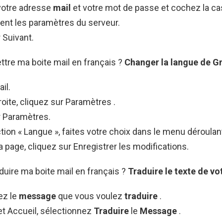
votre adresse
mail
et votre mot de passe et cochez la ca
nt les paramètres du serveur.
 Suivant.
re ma boite mail en français ?
Changer la langue de G
il.
roite, cliquez sur Paramètres .
r Paramètres.
tion « Langue », faites votre choix dans le menu déroulan
a page, cliquez sur Enregistrer les modifications.
uire ma boite mail en français ?
Traduire
le texte de vo
ez le
message
que vous voulez
traduire
.
et Accueil, sélectionnez
Traduire
le
Message
.