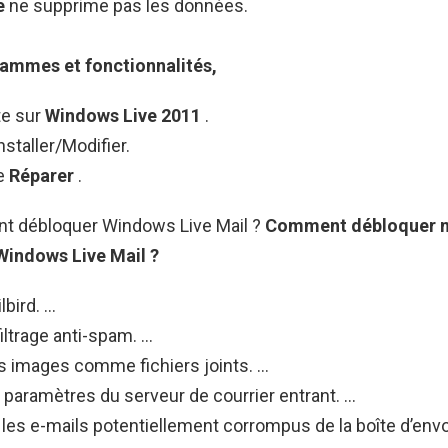
e
ne supprime pas les données.
ammes et fonctionnalités,
te sur
Windows Live 2011
.
nstaller/Modifier.
ne
Réparer
.
t débloquer Windows Live Mail ?
Comment débloquer
Windows Live Mail
?
lbird. …
filtrage anti-spam. …
s images comme fichiers joints. …
s paramètres du serveur de courrier entrant. …
es e-mails potentiellement corrompus de la boîte d’envo