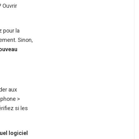
 Ouvrir
 pour la
uement. Sinon,
ouveau
der aux
éphone >
rifiez si les
uel logiciel