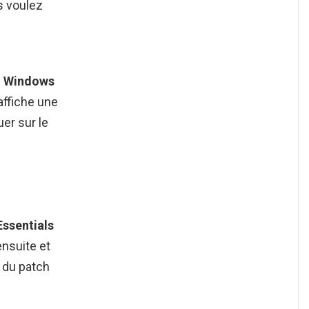
s voulez
e
Windows
affiche une
er sur le
ssentials
ensuite et
n du patch