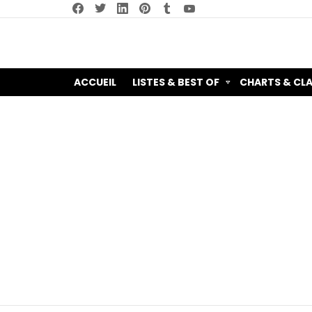
facebook
twitter
linkedin
pinterest
tumblr
youtube
ACCUEIL
LISTES & BEST OF
CHARTS & CL