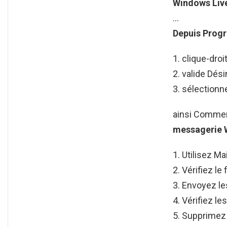
Windows Liv
…
Depuis Progr
clique-droi
valide Dési
sélection
ainsi Commen
messagerie
Utilisez Mai
Vérifiez le 
Envoyez le
Vérifiez le
Supprimez l