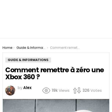
You are here:
Home
Guide & Informations
Comment remettre à zéro une Xbox 360 ?
GUIDE & INFORMATIONS
Comment remettre à zéro une
Xbox 360 ?
by
Alex
19k
Views
326
Votes