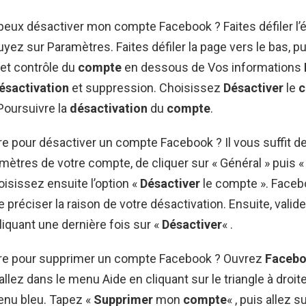
ux désactiver mon compte Facebook ? Faites défiler l’é
uyez sur Paramètres. Faites défiler la page vers le bas, 
 et contrôle du
compte
en dessous de Vos informations
ésactivation
et suppression. Choisissez
Désactiver
le
c
Poursuivre la
désactivation
du
compte
.
 pour désactiver un compte Facebook ? Il vous suffit d
mètres de votre compte, de cliquer sur « Général » puis «
isissez ensuite l’option «
Désactiver
le compte ». Face
préciser la raison de votre désactivation. Ensuite, valid
liquant une dernière fois sur «
Désactiver
« .
e pour supprimer un compte Facebook ? Ouvrez
Faceb
 allez dans le menu Aide en cliquant sur le triangle à droi
enu bleu. Tapez «
Supprimer
mon
compte
« , puis allez s