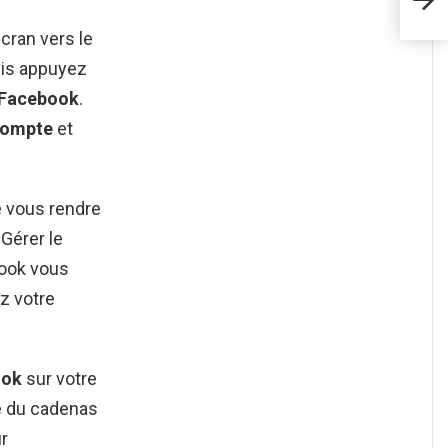
cran vers le
puis appuyez
Facebook
.
ompte
et
e vous rendre
 Gérer le
book vous
ez votre
ook
sur votre
te du cadenas
ur