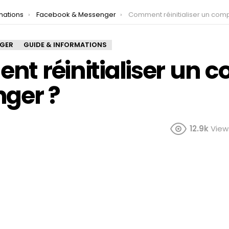
mations
Facebook & Messenger
Comment réinitialiser un compte Messe
NGER
GUIDE & INFORMATIONS
t réinitialiser un 
ger ?
12.9k
View