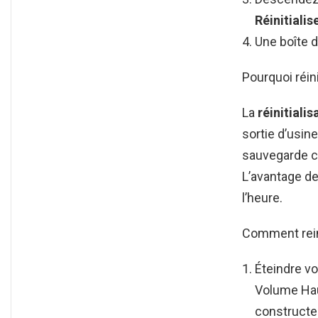
Réinitialis
Une boîte d
Pourquoi réin
La
réinitialis
sortie d’usin
sauvegarde c
L’avantage d
l’heure.
Comment rein
Éteindre v
Volume Hau
constructe