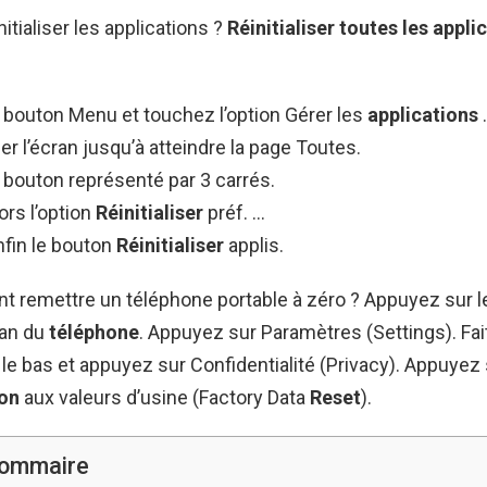
tialiser les applications ?
Réinitialiser
toutes les
appli
 bouton Menu et touchez l’option Gérer les
applications
.
ser l’écran jusqu’à atteindre la page Toutes.
 bouton représenté par 3 carrés.
rs l’option
Réinitialiser
préf. …
fin le bouton
Réinitialiser
applis.
t remettre un téléphone portable à zéro ? Appuyez sur l
ran du
téléphone
. Appuyez sur Paramètres (Settings). Fait
le bas et appuyez sur Confidentialité (Privacy). Appuyez
ion
aux valeurs d’usine (Factory Data
Reset
).
ommaire