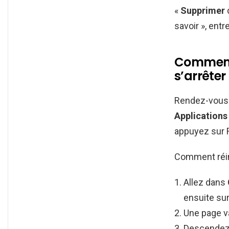
«
Supprimer
savoir », ent
Comment 
s’arrêter
Rendez-vous 
Applications
appuyez sur Fo
Comment réini
Allez dans
ensuite su
Une page va
Descendez à