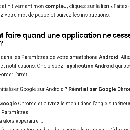
définitivement mon
compte
« , cliquez sur le lien « Faites
rez votre mot de passe et suivez les instructions.
faire quand une application ne cess
 ?
dans les Paramètres de votre smartphone
Android
. All
et notifications. Choisissez l’
application Android
qui po
rcer l’arrêt.
tialiser Google sur Android ?
Réinitialiser Google
Chro
Google
Chrome et ouvrez le menu dans l’angle supérieur 
r Paramètres.
 alors apparaître. …
 nouveau tout en bas de la nouvelle page jusqu’à la sec