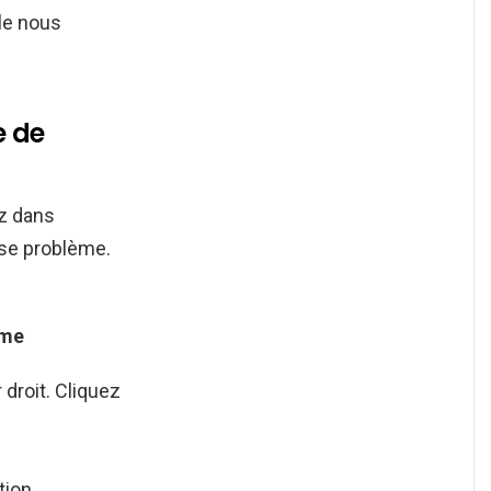
-le nous
e de
ez dans
se problème.
me
droit. Cliquez
tion