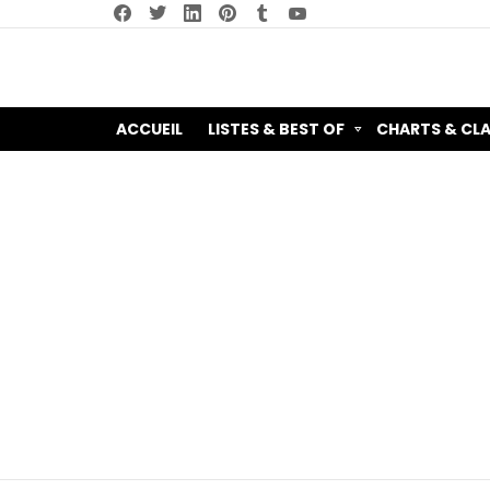
facebook
twitter
linkedin
pinterest
tumblr
youtube
ACCUEIL
LISTES & BEST OF
CHARTS & CL