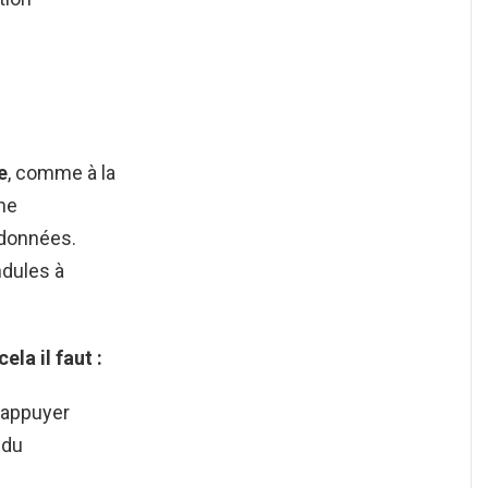
e
, comme à la
une
 données.
ndules à
ela il faut :
t appuyer
 du