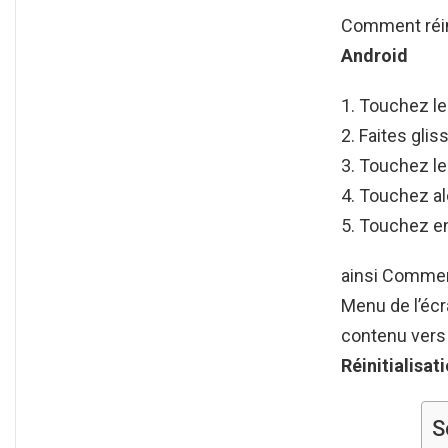
Comment réini
Android
Touchez le
Faites glis
Touchez le
Touchez alo
Touchez en
ainsi Commen
Menu de l’éc
contenu vers 
Réinitialisat
S