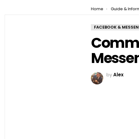
You are here:
Home
Guide & Infor
FACEBOOK & MESSE
Commen
Messen
by
Alex