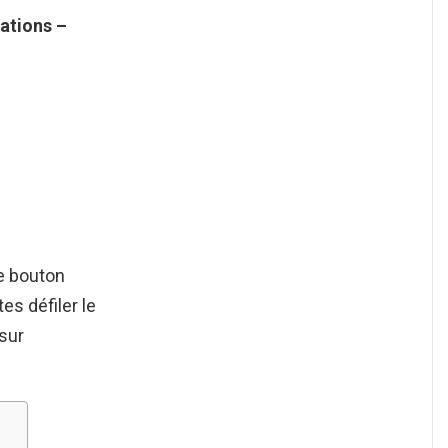
cations
–
e bouton
es défiler le
 sur