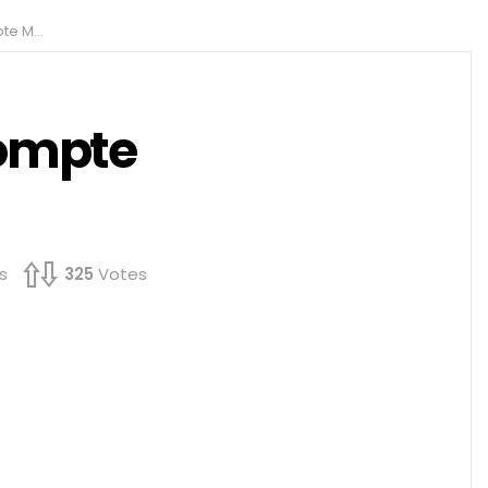
nger ?
compte
s
325
Votes