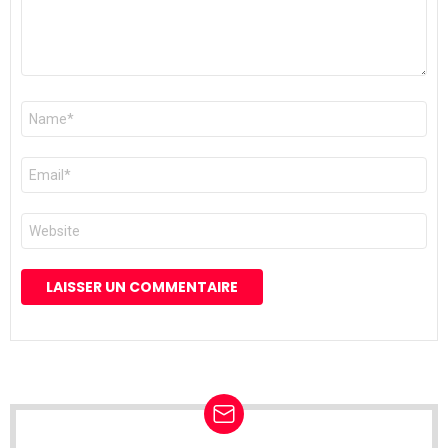
Nom
*
E-
mail
*
Site
web