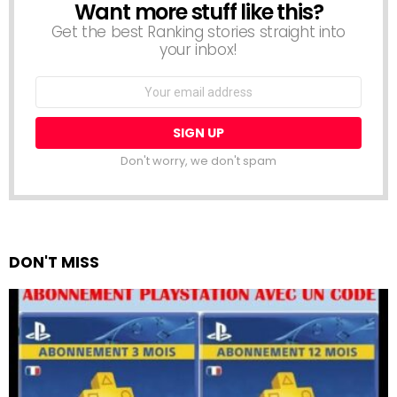
Want more stuff like this?
NEWSLETTER
Get the best Ranking stories straight into
your inbox!
Email
address:
Don't worry, we don't spam
DON'T MISS