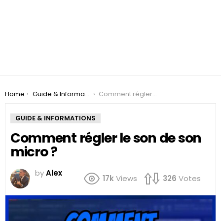
You are here:
Home
Guide & Informations
Comment régler le son de son micro ?
GUIDE & INFORMATIONS
Comment régler le son de son
micro ?
by
Alex
17k
Views
326
Votes