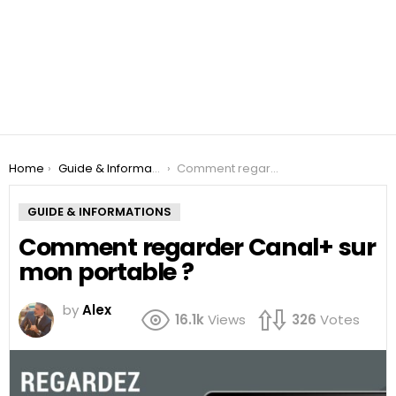
You are here:
Home
Guide & Informations
Comment regarder Canal+ sur mon portable ?
GUIDE & INFORMATIONS
Comment regarder Canal+ sur
mon portable ?
by
Alex
16.1k
Views
326
Votes