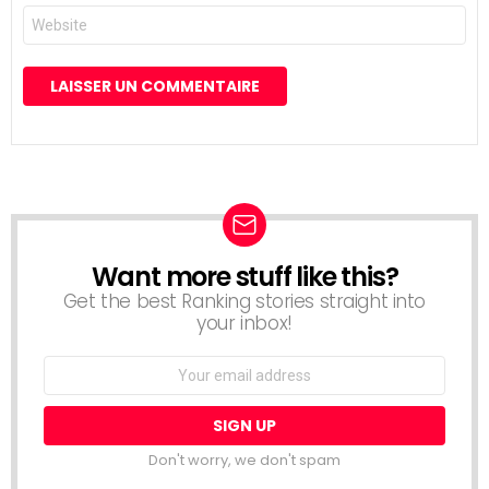
Site
web
Want more stuff like this?
NEWSLETTER
Get the best Ranking stories straight into
your inbox!
Email
address:
Don't worry, we don't spam