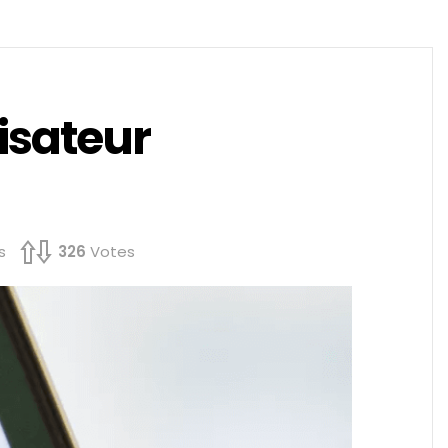
isateur
s
326
Votes