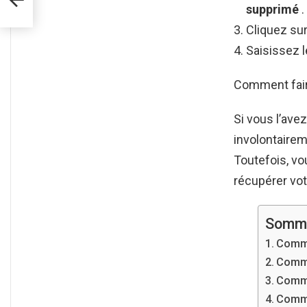
supprimé
.
Cliquez sur
Saisissez 
Comment fair
Si vous l’ave
involontaire
Toutefois, vo
récupérer vo
Somm
Comme
Comme
Comme
Comme