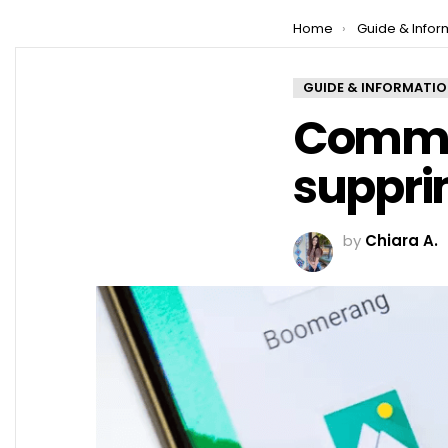
You are here:
Home
Guide & Infor
GUIDE & INFORMATI
Commen
suppri
by
Chiara A.