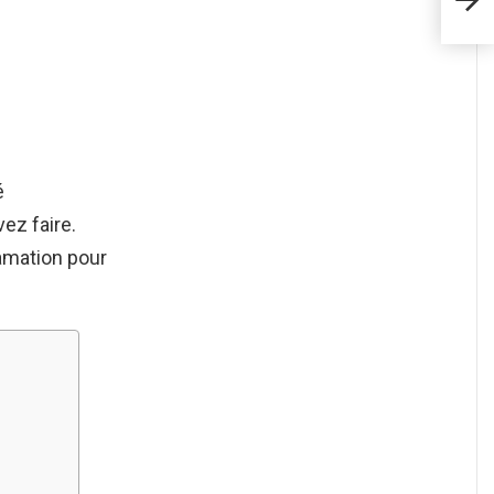
é
vez faire.
amation pour