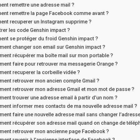
nt remettre une adresse mail ?
nt remettre la page Facebook comme avant ?
nt recuperer un Instagram supprime ?
trer les code Genshin impact ?
nt se protéger du froid Genshin impact ?
ent changer son email sur Genshin impact ?
ent récupérer ma boîte mail sur mon portable ?
ent faire pour retrouver ma messagerie Orange ?
ent recuperer la corbeille vidée ?
ent retrouver mon ancien compte Gmail ?
ent retrouver mon adresse Gmail et mon mot de passe ?
ent trouver une adresse email à partir d’un nom ?
ent informer mes contacts de ma nouvelle adresse mail ?
ent faire une nouvelle adresse mail sans changer l’adresse
ent récupérer son adresse mail quand on change de télép
ent retrouver mon ancienne page Facebook ?
ent revenir à l’ancienne interface de Facebook ?