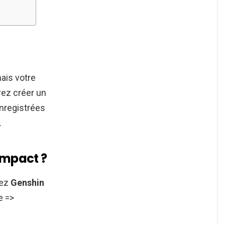
mais votre
rez créer un
nregistrées
.
Impact ?
pez
Genshin
e =>