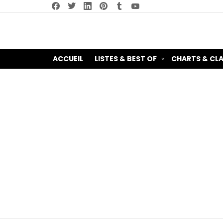
facebook
twitter
linkedin
pinterest
tumblr
youtube
ACCUEIL
LISTES & BEST OF
CHARTS & CL