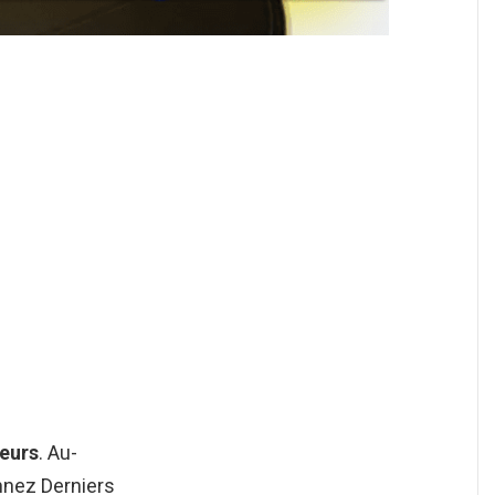
teurs
. Au-
onnez Derniers