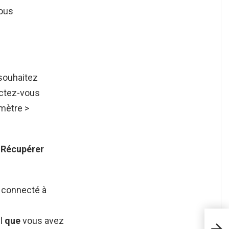
ous
souhaitez
ectez-vous
amètre >
?
Récupérer
 connecté à
il
que
vous avez
Où t