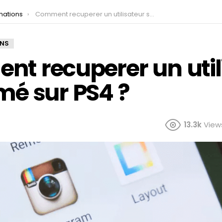
mations
Comment recuperer un utilisateur supprimé sur PS4 ?
ONS
t recuperer un util
mé sur PS4 ?
13.3k
View