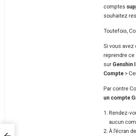
comptes
sup
souhaitez res
Toutefois, C
Si vous avez 
reprendre ce 
sur
Genshin 
Compte
> Cen
Par contre C
un compte G
Rendez-vou
aucun comp
À l’écran d