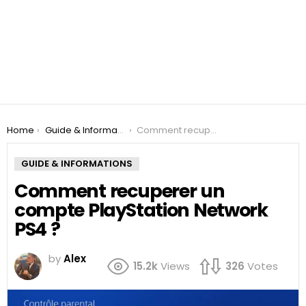
You are here:
Home
Guide & Informations
Comment recuperer un compte PlayStation Network PS4 ?
GUIDE & INFORMATIONS
Comment recuperer un
compte PlayStation Network
PS4 ?
by
Alex
15.2k
Views
326
Votes