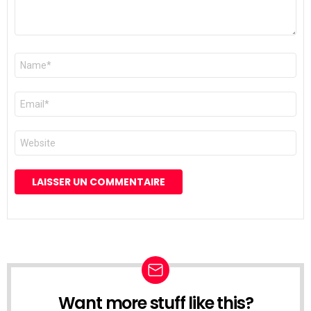
Nom
*
E-
mail
*
Site
web
Want more stuff like this?
NEWSLETTER