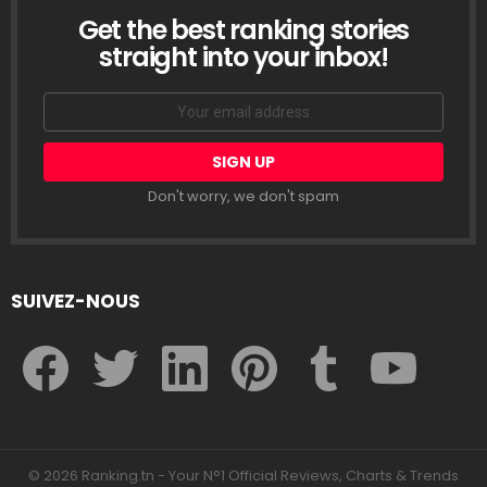
Get the best ranking stories
LETTRE
D’INFORMATION
straight into your inbox!
Email
address:
Don't worry, we don't spam
SUIVEZ-NOUS
facebook
twitter
linkedin
pinterest
tumblr
youtube
© 2026 Ranking.tn - Your N°1 Official Reviews, Charts & Trends