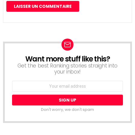
Want more stuff like this?
NEWSLETTER
Get the best Ranking stories straight into
your inbox!
Email
address:
Don't worry, we don't spam