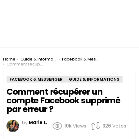
You are here:
Home
Guide & Informations
Facebook & Messenger
Comment récupérer un compte Facebook supprimé par erreur ?
FACEBOOK & MESSENGER
GUIDE & INFORMATIONS
Comment récupérer un
compte Facebook supprimé
par erreur ?
by
Marie L.
10k
Views
326
Votes