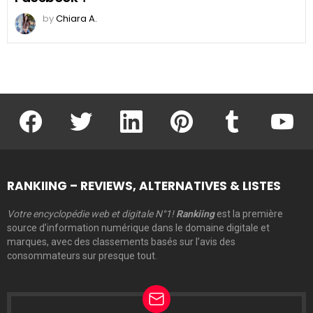
by
Chiara A.
facebook
twitter
linkedin
pinterest
tumblr
youtu
RANKIING – REVIEWS, ALTERNATIVES & LISTES
Votre encyclopédie web et digitale N°1!
Rankiing
est la première
source d’information numérique dans le domaine digitale et
marques, avec des classements basés sur l’avis des
consommateurs sur presque tout.