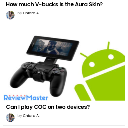
How much V-bucks is the Aura Skin?
by
Chiara A.
Can I play COC on two devices?
by
Chiara A.