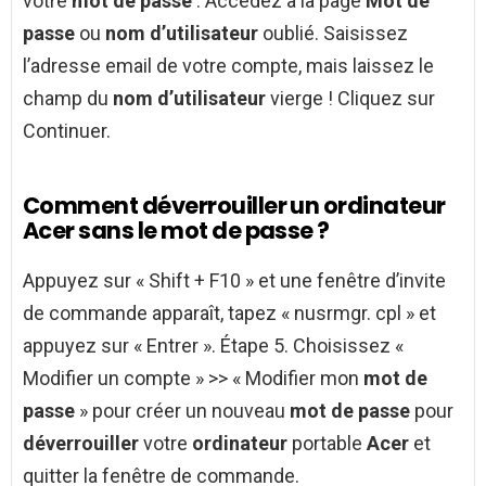
votre
mot de passe
: Accédez à la page
Mot de
passe
ou
nom d’utilisateur
oublié. Saisissez
l’adresse email de votre compte, mais laissez le
champ du
nom d’utilisateur
vierge ! Cliquez sur
Continuer.
Comment déverrouiller un ordinateur
Acer sans le mot de passe ?
Appuyez sur « Shift + F10 » et une fenêtre d’invite
de commande apparaît, tapez « nusrmgr. cpl » et
appuyez sur « Entrer ». Étape 5. Choisissez «
Modifier un compte » >> « Modifier mon
mot de
passe
» pour créer un nouveau
mot de passe
pour
déverrouiller
votre
ordinateur
portable
Acer
et
quitter la fenêtre de commande.