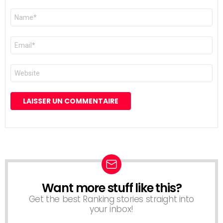
Nom
*
E-
mail
*
Site
web
Want more stuff like this?
NEWSLETTER
Get the best Ranking stories straight into
your inbox!