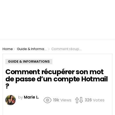
You are here:
Home
Guide & Informations
Comment récupérer son mot de passe d’un compte Hotmail ?
GUIDE & INFORMATIONS
Comment récupérer son mot
de passe d’un compte Hotmail
?
by
Marie L.
19k
Views
326
Votes