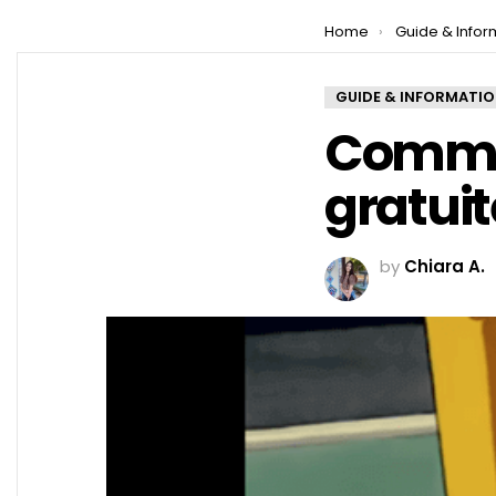
You are here:
Home
Guide & Infor
GUIDE & INFORMATI
Commen
gratui
by
Chiara A.