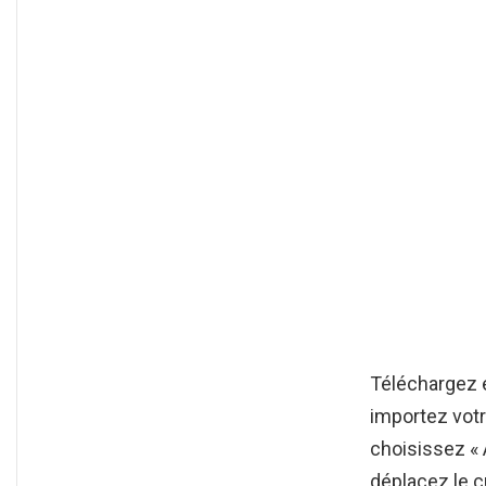
Téléchargez e
importez vot
choisissez « A
déplacez le c