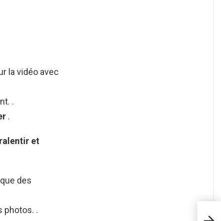
ur la vidéo avec
t. .
er
.
ralentir
et
 que des
s photos. .
Pour