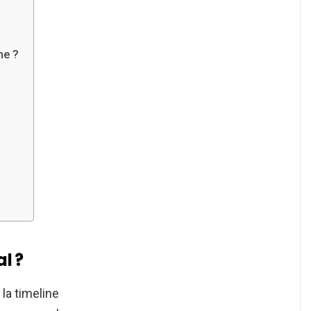
ne ?
l ?
 la timeline