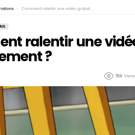
mations
Comment ralentir une vidéo gratuitement ?
ONS
t ralentir une vidé
tement ?
16k
View