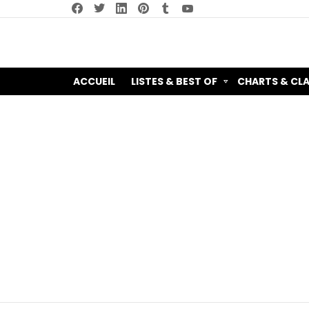
facebook
twitter
linkedin
pinterest
tumblr
youtube
ACCUEIL
LISTES & BEST OF
CHARTS & CL