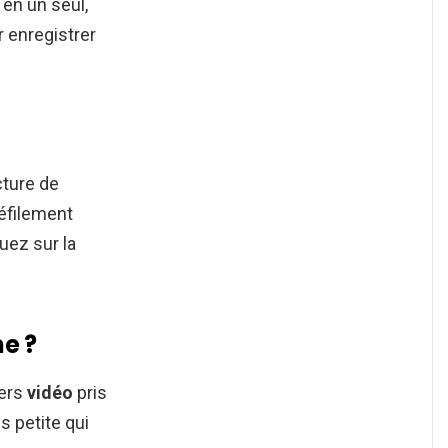
 en un seul,
r enregistrer
cture de
défilement
uez sur la
ne ?
iers
vidéo
pris
us petite qui