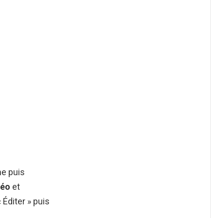
me puis
déo
et
 Éditer » puis