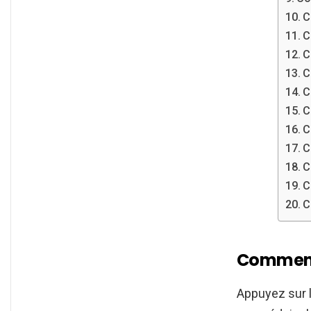
C
C
C
C
C
C
C
C
C
C
C
Comment 
Appuyez sur l