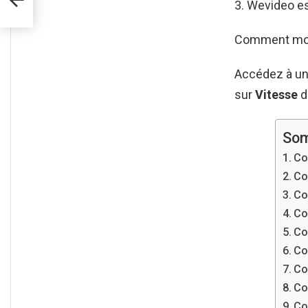
Wevideo est
Comment modi
Accédez à u
sur
Vitesse
d
Som
Co
Co
Co
Co
Co
Co
Co
Co
Co