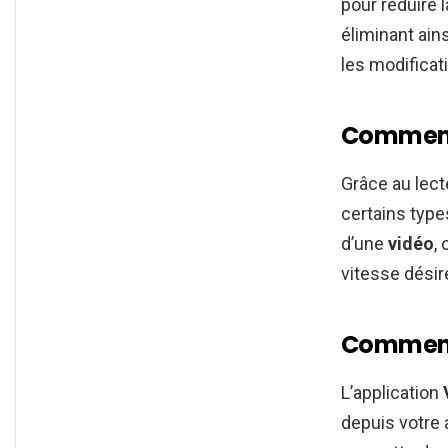
pour réduire l
éliminant ains
les modificat
Comment 
Grâce au lect
certains type
d’une
vidéo
,
vitesse désir
Comment r
L’application
depuis votre 