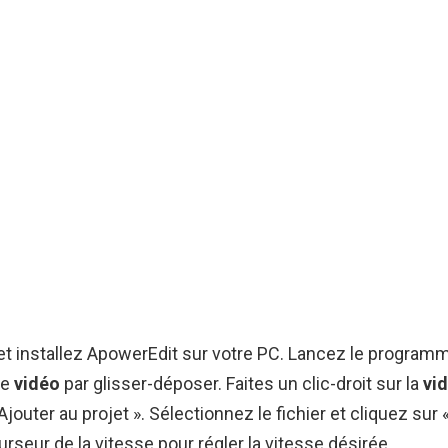
t installez ApowerEdit sur votre PC. Lancez le program
re
vidéo
par glisser-déposer. Faites un clic-droit sur la
vi
jouter au projet ». Sélectionnez le fichier et cliquez sur «
urseur de la vitesse pour régler la vitesse désirée.