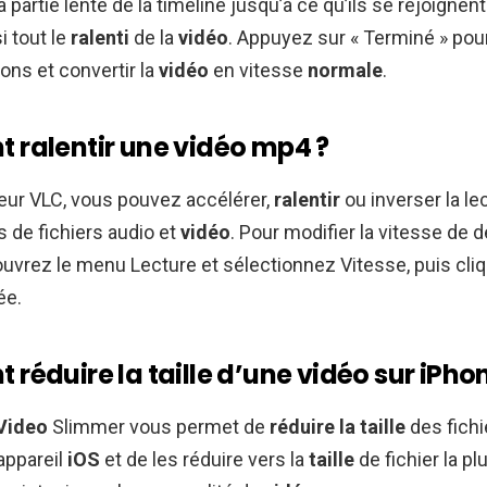
a partie lente de la timeline jusqu’à ce qu’ils se rejoignent
i tout le
ralenti
de la
vidéo
. Appuyez sur « Terminé » pou
ions et convertir la
vidéo
en vitesse
normale
.
ralentir une vidéo mp4 ?
eur VLC, vous pouvez accélérer,
ralentir
ou inverser la le
s de fichiers audio et
vidéo
. Pour modifier la vitesse de 
 ouvrez le menu Lecture et sélectionnez Vitesse, puis cliq
ée.
éduire la taille d’une vidéo sur iPho
Video
Slimmer vous permet de
réduire la taille
des fich
appareil
iOS
et de les réduire vers la
taille
de fichier la pl