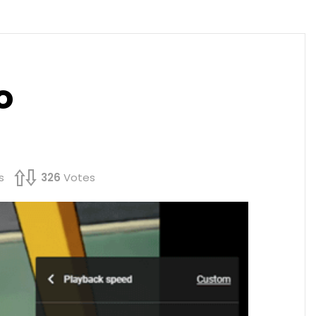
o
s
326
Votes