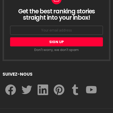
Get the best ranking stories
LETTRE
D’INFORMATION
straight into your inbox!
Email
address:
Don't worry, we don't spam
SUIVEZ-NOUS
facebook
twitter
linkedin
pinterest
tumblr
youtube