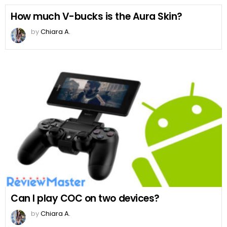
How much V-bucks is the Aura Skin?
by
Chiara A.
Can I play COC on two devices?
by
Chiara A.