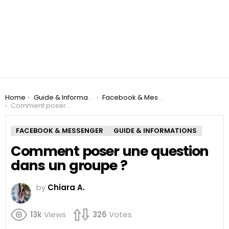
You are here:
Home
Guide & Informations
Facebook & Messenger
Comment poser une question dans un groupe ?
FACEBOOK & MESSENGER
GUIDE & INFORMATIONS
Comment poser une question
dans un groupe ?
by
Chiara A.
13k
Views
326
Votes