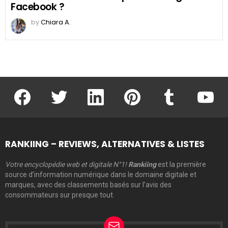
Facebook ?
by
Chiara A.
facebook
twitter
linkedin
pinterest
tumblr
youtu
RANKIING – REVIEWS, ALTERNATIVES & LISTES
Votre encyclopédie web et digitale N°1!
Rankiing
est la première
source d’information numérique dans le domaine digitale et
marques, avec des classements basés sur l’avis des
consommateurs sur presque tout.