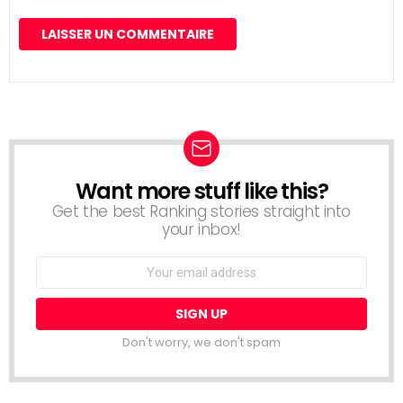
Want more stuff like this?
NEWSLETTER
Get the best Ranking stories straight into
your inbox!
Email
address:
Don't worry, we don't spam