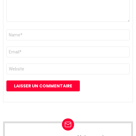
Nom
*
E-
mail
*
Site
web