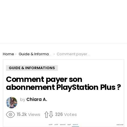
You are here:
Home
Guide & Informations
Comment payer son abonnement PlayStation Plus ?
GUIDE & INFORMATIONS
Comment payer son
abonnement PlayStation Plus ?
by
Chiara A.
15.2k
Views
326
Votes