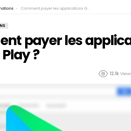
mations
Comment payer les applications Google Play ?
ONS
t payer les applica
 Play ?
12.1k
View