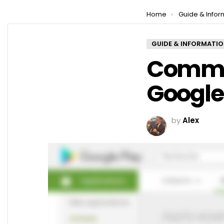
You are here:
Home
Guide & Infor
GUIDE & INFORMATI
Commen
Google
by
Alex