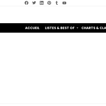
facebook
twitter
linkedin
pinterest
tumblr
youtube
ACCUEIL
LISTES & BEST OF
CHARTS & CL