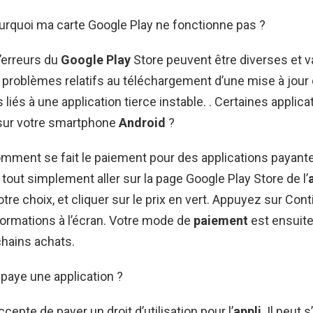
urquoi ma carte Google Play ne fonctionne pas ?
’erreurs du
Google Play
Store peuvent être diverses et v
 problèmes relatifs au téléchargement d’une mise à jour 
liés à une application tierce instable. . Certaines applic
 sur votre smartphone
Android
?
omment se fait le paiement pour des applications payant
tout simplement aller sur la page Google Play Store de l’
tre choix, et cliquer sur le prix en vert. Appuyez sur Cont
formations à l’écran. Votre mode de
paiement
est ensuite
hains achats.
aye une application ?
accepte de payer un droit d’utilisation pour l’
appli
. Il peut s