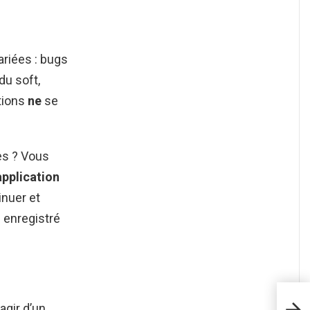
ariées : bugs
du soft,
ations
ne
se
es ? Vous
application
inuer et
 enregistré
Où t
’agir d’un