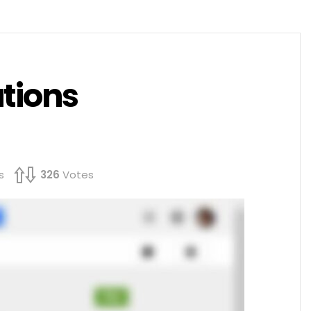
tions
s
326
Votes