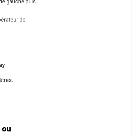
 de gauche puis
pérateur de
ay
ètres.
e ou