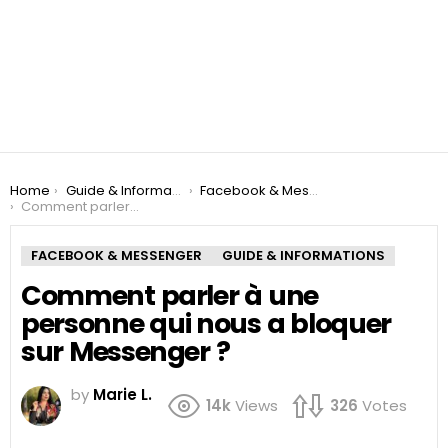
You are here:
Home
Guide & Informations
Facebook & Messenger
Comment parler à une personne qui nous a bloquer sur Messenger ?
FACEBOOK & MESSENGER
GUIDE & INFORMATIONS
Comment parler à une
personne qui nous a bloquer
sur Messenger ?
by
Marie L.
14k
Views
326
Votes