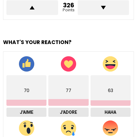
326
Points
WHAT'S YOUR REACTION?
70
77
63
J'AIME
J'ADORE
HAHA