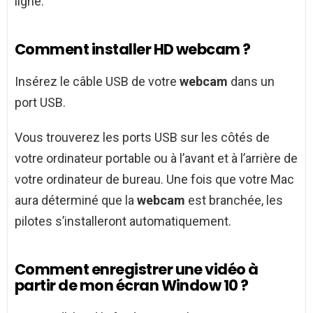
ligne.
Comment installer HD webcam ?
Insérez le câble USB de votre
webcam
dans un
port USB.
Vous trouverez les ports USB sur les côtés de
votre ordinateur portable ou à l’avant et à l’arrière de
votre ordinateur de bureau. Une fois que votre Mac
aura déterminé que la
webcam
est branchée, les
pilotes s’installeront automatiquement.
Comment enregistrer une vidéo à
partir de mon écran Window 10 ?