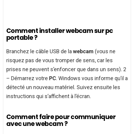
Comment installer webcam sur pc
portable ?
Branchez le câble USB de la
webcam
(vous ne
risquez pas de vous tromper de sens, car les
prises ne peuvent s’enfoncer que dans un sens). 2
– Démarrez votre
PC
. Windows vous informe qu’il a
détecté un nouveau matériel. Suivez ensuite les
instructions qui s’affichent à l’écran.
Comment faire pour communiquer
avec une webcam ?