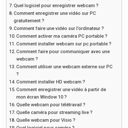
Quel logiciel pour enregistrer webcam ?
Comment enregistrer une vidéo sur PC
gratuitement ?
Comment faire une vidéo sur l’ordinateur ?
Comment activer ma caméra PC portable ?
Comment installer webcam sur pc portable ?
Comment faire pour communiquer avec une
webcam ?
Comment utiliser une webcam externe sur PC
?
Comment installer HD webcam ?
Comment enregistrer une vidéo à partir de
mon écran Window 10 ?
Quelle webcam pour télétravail ?
Quelle caméra pour streaming live ?
Quelle webcam pour Visio ?
Quel logiciel pour caméra ?