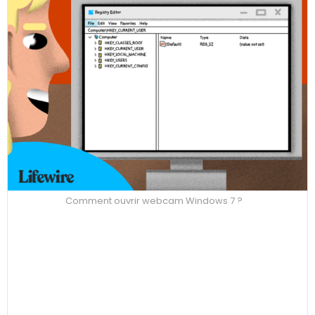
Comment ouvrir webcam Windows 7 ?