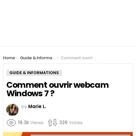
You are here:
Home
Guide & Informations
Comment ouvrir webcam Windows 7 ?
GUIDE & INFORMATIONS
Comment ouvrir webcam
Windows 7 ?
by
Marie L.
19.3k
Views
326
Votes