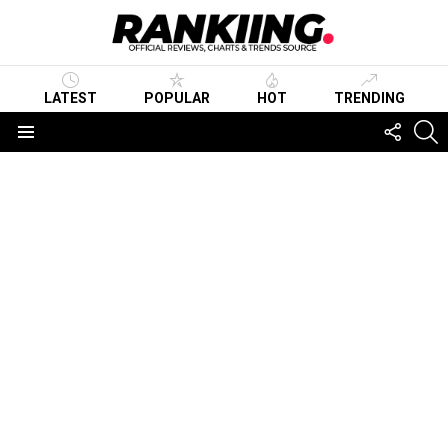
LATEST
POPULAR
HOT
TRENDING
FOLLO
S
US
Menu