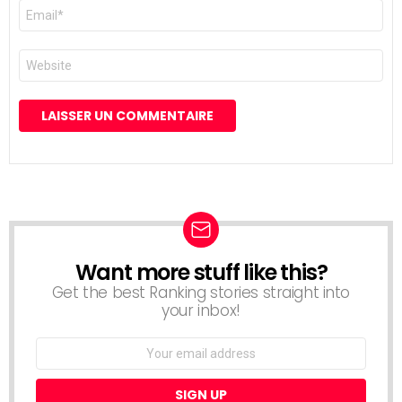
E-
mail
*
Site
web
Want more stuff like this?
NEWSLETTER
Get the best Ranking stories straight into
your inbox!
Email
address: