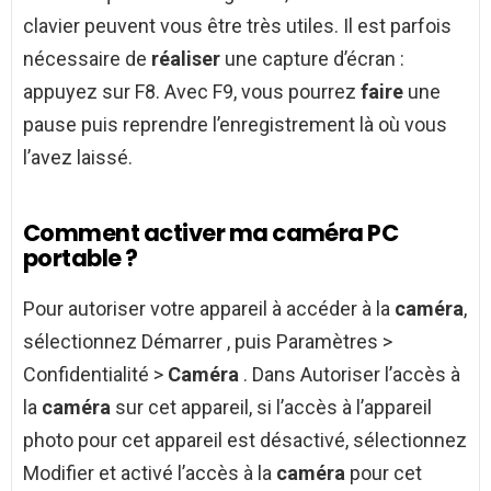
clavier peuvent vous être très utiles. Il est parfois
nécessaire de
réaliser
une capture d’écran :
appuyez sur F8. Avec F9, vous pourrez
faire
une
pause puis reprendre l’enregistrement là où vous
l’avez laissé.
Comment activer ma caméra PC
portable ?
Pour autoriser votre appareil à accéder à la
caméra
,
sélectionnez Démarrer , puis Paramètres >
Confidentialité >
Caméra
. Dans Autoriser l’accès à
la
caméra
sur cet appareil, si l’accès à l’appareil
photo pour cet appareil est désactivé, sélectionnez
Modifier et activé l’accès à la
caméra
pour cet