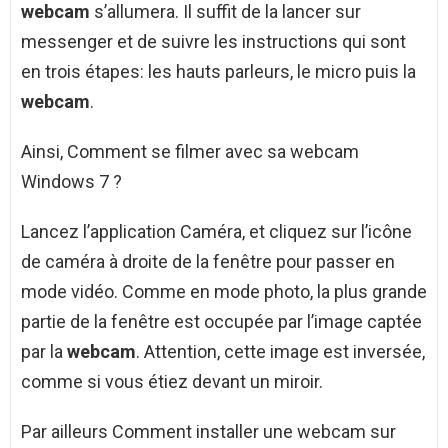
webcam
s’allumera. Il suffit de la lancer sur
messenger et de suivre les instructions qui sont
en trois étapes: les hauts parleurs, le micro puis la
webcam
.
Ainsi, Comment se filmer avec sa webcam
Windows 7 ?
Lancez l’application Caméra, et cliquez sur l’icône
de caméra à droite de la fenêtre pour passer en
mode vidéo. Comme en mode photo, la plus grande
partie de la fenêtre est occupée par l’image captée
par la
webcam
. Attention, cette image est inversée,
comme si vous étiez devant un miroir.
Par ailleurs Comment installer une webcam sur