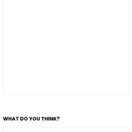
WHAT DO YOU THINK?