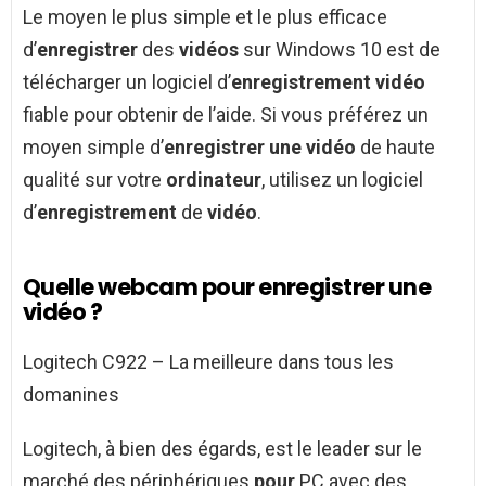
Le moyen le plus simple et le plus efficace
d’
enregistrer
des
vidéos
sur Windows 10 est de
télécharger un logiciel d’
enregistrement vidéo
fiable pour obtenir de l’aide. Si vous préférez un
moyen simple d’
enregistrer une vidéo
de haute
qualité sur votre
ordinateur
, utilisez un logiciel
d’
enregistrement
de
vidéo
.
Quelle webcam pour enregistrer une
vidéo ?
Logitech C922 – La meilleure dans tous les
domanines
Logitech, à bien des égards, est le leader sur le
marché des périphériques
pour
PC avec des