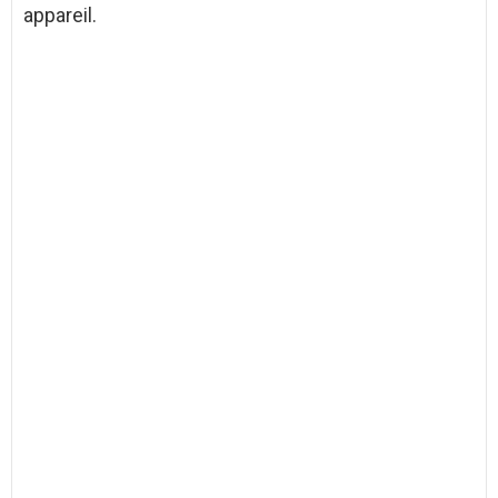
appareil.