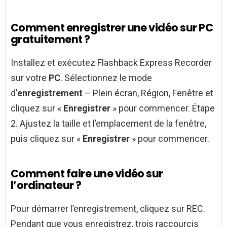
Comment enregistrer une vidéo sur PC
gratuitement ?
Installez et exécutez Flashback Express Recorder
sur votre
PC
. Sélectionnez le mode
d’
enregistrement
– Plein écran, Région, Fenêtre et
cliquez sur «
Enregistrer
» pour commencer. Étape
2. Ajustez la taille et l’emplacement de la fenêtre,
puis cliquez sur «
Enregistrer
» pour commencer.
Comment faire une vidéo sur
l’ordinateur ?
Pour démarrer l’enregistrement, cliquez sur REC.
Pendant que vous enregistrez, trois raccourcis